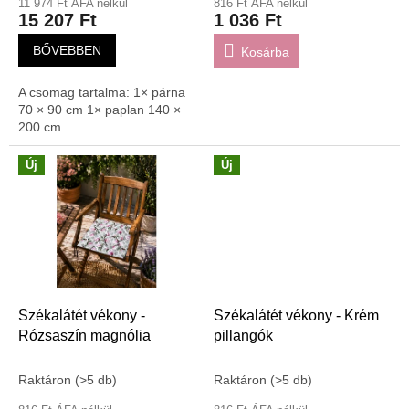
11 974 Ft ÁFA nélkül
816 Ft ÁFA nélkül
j
15 207 Ft
1 036 Ft
a
BŐVEBBEN
Kosárba
A csomag tartalma: 1× párna
70 × 90 cm 1× paplan 140 ×
200 cm
Új
Új
Székalátét vékony -
Székalátét vékony - Krém
Rózsaszín magnólia
pillangók
Raktáron
(>5 db)
Raktáron
(>5 db)