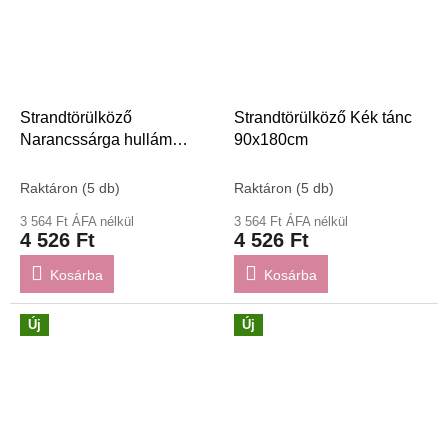
Strandtörülköző
Strandtörülköző Kék tánc
Narancssárga hullám
90x180cm
90x180cm
Raktáron
(5 db)
Raktáron
(5 db)
3 564 Ft ÁFA nélkül
3 564 Ft ÁFA nélkül
4 526 Ft
4 526 Ft
Kosárba
Kosárba
Új
Új