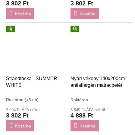
3 802 Ft
3 802 Ft
Kosárba
Kosárba
Új
Új
Strandtáska - SUMMER
Nyári vékony 140x200cm
WHITE
antiallergén matracbetét
Raktáron
(>5 db)
Raktáron
2 994 Ft ÁFA nélkül
3 849 Ft ÁFA nélkül
3 802 Ft
4 888 Ft
Kosárba
Kosárba