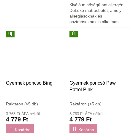
Kiváló minőségű antiallergén
DeLuxe matracbetét, amely
allergiásoknak és
asztmásoknak is alkalmas.
Új
Új
Gyermek poncsó Bing
Gyermek poncsó Paw
Patrol Pink
Raktáron
(>5 db)
Raktáron
(>5 db)
3 763 Ft ÁFA nélkül
3 763 Ft ÁFA nélkül
4 779 Ft
4 779 Ft
Kosárba
Kosárba