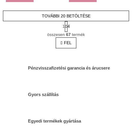
TOVÁBBI 20 BETÖLTÉSE
L
1
4
a
L
p
összesen
67
termék
i
o
s
FEL
z
t
á
s
a
i
r
Pénzvisszafizetési garancia és árucsere
á
n
y
í
t
Gyors szállítás
á
s
e
l
e
Egyedi termékek gyártása
m