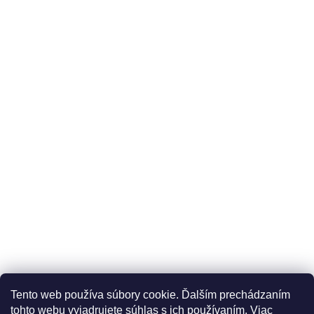
Üzleti feltételek (ÁSZF)
Reklamáció
Reklamációs űrlap
Tento web používa súbory cookie. Ďalším prechádzaním
Adatkezelési tájékoztató
Szállítási és fizetési lehetőségek
tohto webu vyjadrujete súhlas s ich používaním. Viac