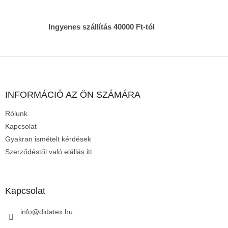
e
i
Ingyenes szállítás 40000 Ft-tól
L
á
b
l
INFORMÁCIÓ AZ ÖN SZÁMÁRA
é
Rólunk
c
Kapcsolat
Gyakran ismételt kérdések
Szerződéstől való elállás itt
Kapcsolat
info
@
didatex.hu