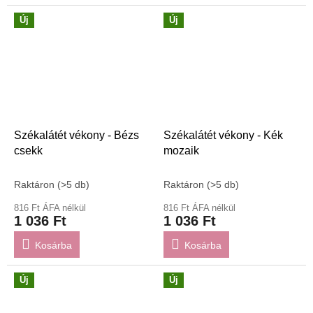
Új
Új
Székalátét vékony - Bézs
Székalátét vékony - Kék
csekk
mozaik
Raktáron
(>5 db)
Raktáron
(>5 db)
816 Ft ÁFA nélkül
816 Ft ÁFA nélkül
1 036 Ft
1 036 Ft
Kosárba
Kosárba
Új
Új