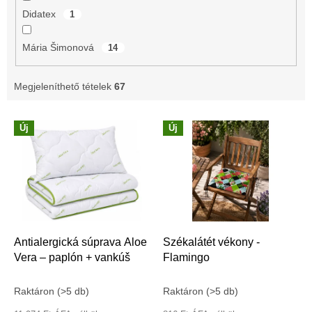
Didatex
1
Mária Šimonová
14
Megjeleníthető tételek
67
T
Új
Új
e
r
m
é
k
e
k
l
Antialergická súprava Aloe
Székalátét vékony -
i
Vera – paplón + vankúš
Flamingo
s
t
Raktáron
(>5 db)
Raktáron
(>5 db)
á