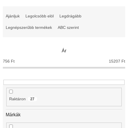
T
e
Ajánljuk
Legolcsóbb elöl
Legdrágább
r
m
Legnépszerűbb termékek
ABC szerint
é
k
e
Ár
k
r
756
Ft
15207
Ft
e
n
d
e
z
é
Raktáron
27
s
e
Márkák