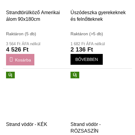
Strandtörülköző Amerikai
Úszódeszka gyerekeknek
álom 90x180cm
és felnőtteknek
Raktáron
(5 db)
Raktáron
(>5 db)
3 564 Ft ÁFA nélkül
1 682 Ft ÁFA nélkül
4 526 Ft
2 136 Ft
BŐVEBBEN
Kosárba
Új
Új
Strand vödör - KÉK
Strand vödör -
RÓZSASZÍN