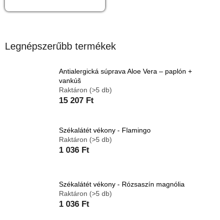
Legnépszerűbb termékek
Antialergická súprava Aloe Vera – paplón +
vankúš
Raktáron
(>5 db)
15 207 Ft
Székalátét vékony - Flamingo
Raktáron
(>5 db)
1 036 Ft
Székalátét vékony - Rózsaszín magnólia
Raktáron
(>5 db)
1 036 Ft