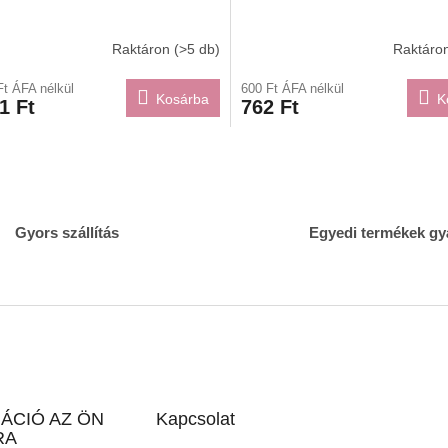
Raktáron
(>5 db)
Raktáro
Ft ÁFA nélkül
600 Ft ÁFA nélkül
Kosárba
K
1 Ft
762 Ft
L
i
s
t
a
Gyors szállítás
Egyedi termékek gy
i
r
á
n
y
í
t
á
s
ÁCIÓ AZ ÖN
Kapcsolat
e
RA
l