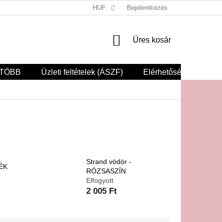
SZERZŐDÉSTŐL VALÓ ELÁLLÁS ITT
HUF
Bejelentkezés
KOSÁR
Üres kosár
TÖBB
Üzleti feltételek (ÁSZF)
Elérhetőségek
Strand vödör -
KÉK
RÓZSASZÍN
Elfogyott
2 005 Ft