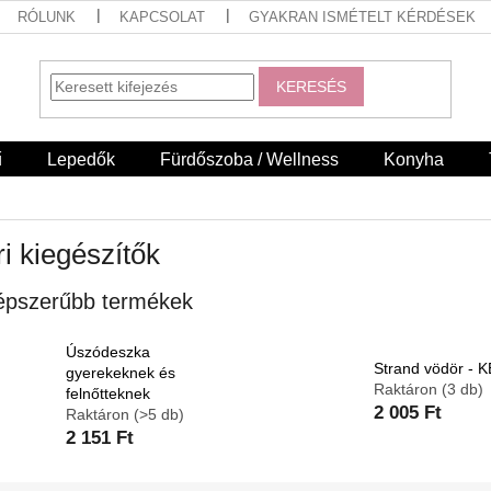
RÓLUNK
KAPCSOLAT
GYAKRAN ISMÉTELT KÉRDÉSEK
KERESÉS
ű
Lepedők
Fürdőszoba / Wellness
Konyha
i kiegészítők
épszerűbb termékek
Úszódeszka
Strand vödör - 
gyerekeknek és
Raktáron
(3 db)
felnőtteknek
2 005 Ft
Raktáron
(>5 db)
2 151 Ft