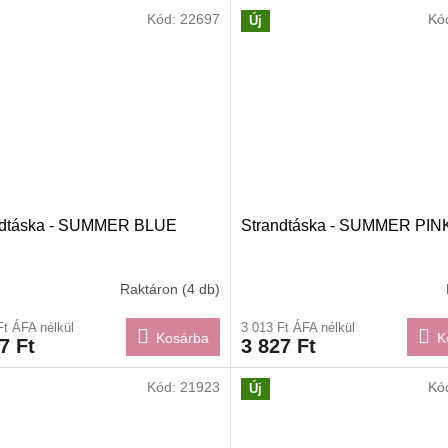
Kód:
22697
Kó
Új
ndtáska - SUMMER BLUE
Strandtáska - SUMMER PIN
Raktáron
(4 db)
Ft ÁFA nélkül
3 013 Ft ÁFA nélkül
Kosárba
K
7 Ft
3 827 Ft
Kód:
21923
Kó
Új