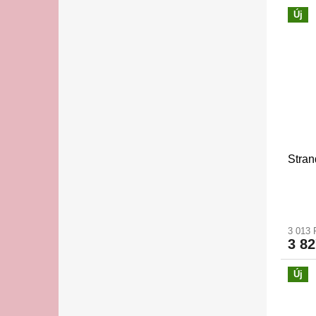
Új
Stra
3 013 
3 82
Új