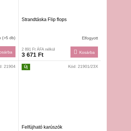
Strandtáska Flip flops
n
(>5 db)
Elfogyott
2 891 Ft ÁFA nélkül
osárba
Kosárba
3 671 Ft
d:
21904
Kód:
21901/23X
Új
Felfújható karúszók