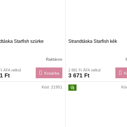
dtáska Starfish szürke
Strandtáska Starfish kék
Raktáron
Ft ÁFA nélkül
2 891 Ft ÁFA nélkül
Kosárba
K
1 Ft
3 671 Ft
Kód:
21951
Kó
Új