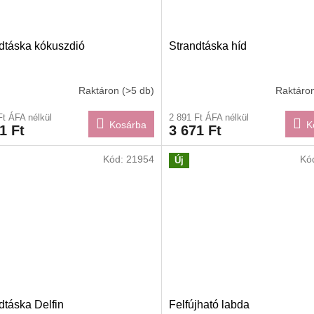
dtáska kókuszdió
Strandtáska híd
Raktáron
(>5 db)
Raktáro
Ft ÁFA nélkül
2 891 Ft ÁFA nélkül
Kosárba
K
1 Ft
3 671 Ft
Kód:
21954
Kó
Új
dtáska Delfin
Felfújható labda