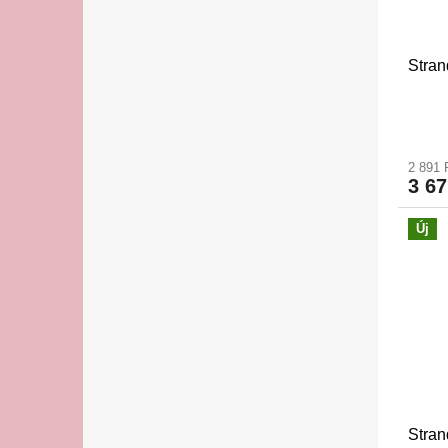
Stran
2 891 
3 67
Új
Stran