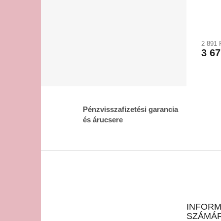
2 891 
3 67
Pénzvisszafizetési garancia
és árucsere
L
á
b
l
é
INFORM
c
SZÁMÁ