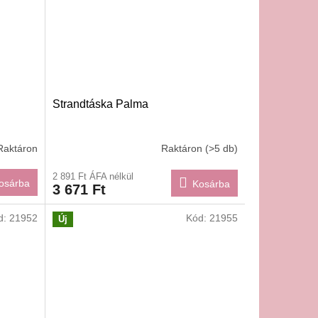
Strandtáska Palma
Raktáron
Raktáron
(>5 db)
2 891 Ft ÁFA nélkül
osárba
Kosárba
3 671 Ft
d:
21952
Kód:
21955
Új