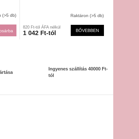
n
(>5 db)
Raktáron
(>5 db)
820 Ft-tól ÁFA nélkül
BŐVEBBEN
osárba
1 042 Ft-tól
Ingyenes szállítás 40000 Ft-
ártása
tól