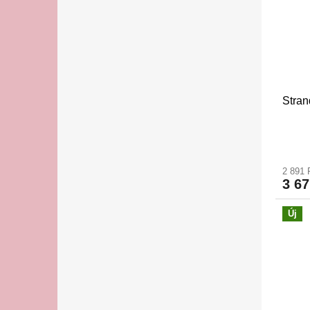
Stran
2 891 
3 67
Új