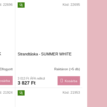
d:
22696
Kód:
22695
Új
K
Strandtáska - SUMMER WHITE
Elfogyott
Raktáron
(>5 db)
3 013 Ft ÁFA nélkül
osárba
Kosárba
3 827 Ft
d:
21924
Kód:
21953
Új