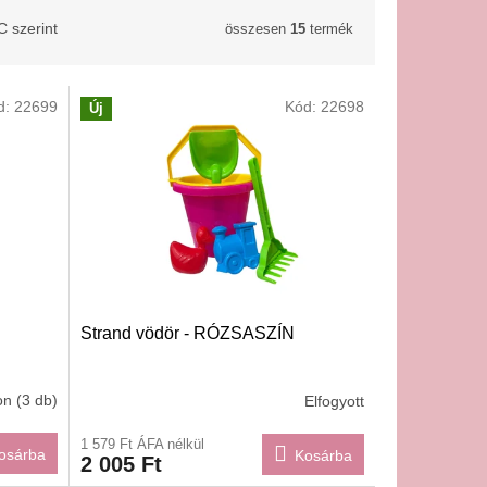
 szerint
összesen
15
termék
d:
22699
Kód:
22698
Új
Strand vödör - RÓZSASZÍN
on
(3 db)
Elfogyott
1 579 Ft ÁFA nélkül
osárba
Kosárba
2 005 Ft