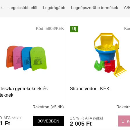
uk
Legolcsóbb elöl
Legdrágább
Legnépszerűbb termékek
ABC
Kód:
5803/KEK
Kó
Új
deszka gyerekeknek és
Strand vödör - KÉK
tteknek
Raktáron
(>5 db)
Raktár
Ft ÁFA nélkül
1 579 Ft ÁFA nélkül
BŐVEBBEN
K
1 Ft
2 005 Ft