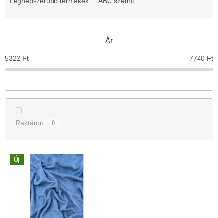
m
Legnépszerűbb termékek
ABC szerint
é
k
e
Ár
k
r
5322
Ft
7740
Ft
e
n
d
e
z
é
Raktáron
0
s
e
T
Új
e
r
m
é
k