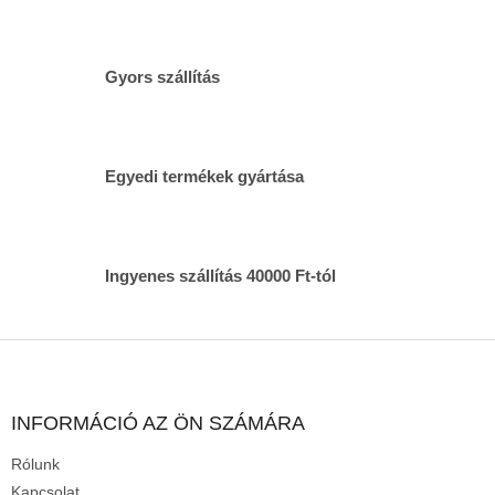
i
r
á
n
Gyors szállítás
y
í
t
á
s
Egyedi termékek gyártása
e
l
e
m
Ingyenes szállítás 40000 Ft-tól
e
i
L
á
b
l
INFORMÁCIÓ AZ ÖN SZÁMÁRA
é
Rólunk
c
Kapcsolat