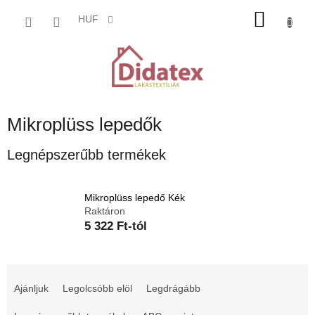
Ugrás
KOSÁ
a
HUF
fő
tartalomhoz
Mikroplüss lepedők
Legnépszerűbb termékek
Mikroplüss lepedő Kék
Raktáron
5 322 Ft-tól
T
e
Ajánljuk
Legolcsóbb elöl
Legdrágább
r