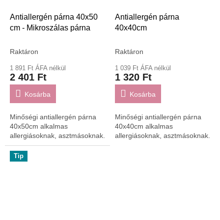
Antiallergén párna 40x50
Antiallergén párna
cm - Mikroszálas párna
40x40cm
Raktáron
Raktáron
1 891 Ft ÁFA nélkül
1 039 Ft ÁFA nélkül
2 401 Ft
1 320 Ft
Kosárba
Kosárba
Minőségi antiallergén párna
Minőségi antiallergén párna
40x50cm alkalmas
40x40cm alkalmas
allergiásoknak, asztmásoknak.
allergiásoknak, asztmásoknak.
Tip