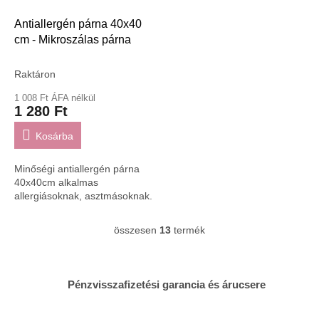
Antiallergén párna 40x40
cm - Mikroszálas párna
Raktáron
1 008 Ft ÁFA nélkül
1 280 Ft
Kosárba
Minőségi antiallergén párna
40x40cm alkalmas
allergiásoknak, asztmásoknak.
összesen
13
termék
L
i
s
t
Pénzvisszafizetési garancia és árucsere
a
i
r