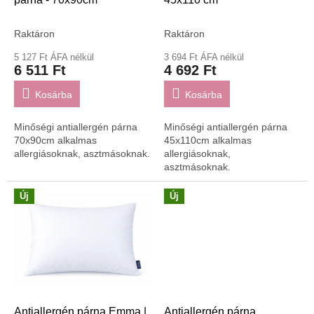
i
s
t
Raktáron
Raktáron
á
5 127 Ft ÁFA nélkül
3 694 Ft ÁFA nélkül
j
6 511 Ft
4 692 Ft
a
Kosárba
Kosárba
Minőségi antiallergén párna
Minőségi antiallergén párna
70x90cm alkalmas
45x110cm alkalmas
allergiásoknak, asztmásoknak.
allergiásoknak,
asztmásoknak.
Új
Új
Antiallergén párna Emma |
Antiallergén párna