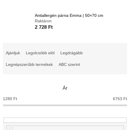
Antiallergén párna Emma | 50×70 cm
Raktáron
2 728 Ft
T
e
Ajánljuk
Legolcsóbb elöl
Legdrágább
r
m
Legnépszerűbb termékek
ABC szerint
é
k
e
Ár
k
r
1280
Ft
6763
Ft
e
n
d
e
z