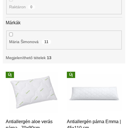
é
Raktáron
0
s
e
Márkák
Mária Šimonová
11
Megjeleníthető tételek
13
T
Új
Új
e
r
m
é
k
e
k
l
Antiallergén aloe verás
Antiallergén párna Emma |
párna - 70x90cm
45x110 cm