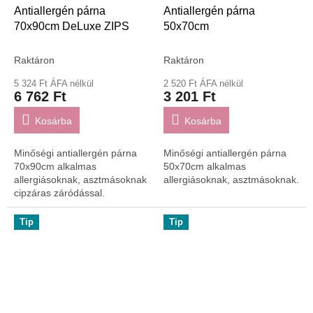
Antiallergén párna
Antiallergén párna
70x90cm DeLuxe ZIPS
50x70cm
Raktáron
Raktáron
5 324 Ft ÁFA nélkül
2 520 Ft ÁFA nélkül
6 762 Ft
3 201 Ft
Kosárba
Kosárba
Minőségi antiallergén párna
Minőségi antiallergén párna
70x90cm alkalmas
50x70cm alkalmas
allergiásoknak, asztmásoknak
allergiásoknak, asztmásoknak.
cipzáras záródással.
Tip
Tip