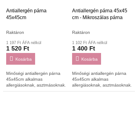
Antiallergén párna
Antiallergén párna 45x45
45x45cm
cm - Mikroszálas párna
Raktáron
Raktáron
1 197 Ft ÁFA nélkül
1 102 Ft ÁFA nélkül
1 520 Ft
1 400 Ft
Kosárba
Kosárba
Minőségi antiallergén párna
Minőségi antiallergén párna
45x45cm alkalmas
45x45cm alkalmas
allergiásoknak, asztmásoknak.
allergiásoknak, asztmásoknak.