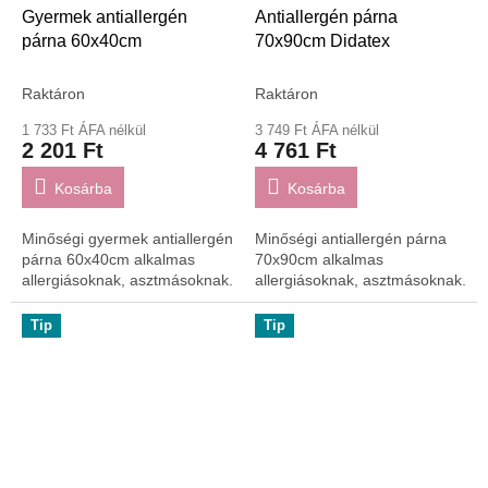
Gyermek antiallergén
Antiallergén párna
párna 60x40cm
70x90cm Didatex
Raktáron
Raktáron
1 733 Ft ÁFA nélkül
3 749 Ft ÁFA nélkül
2 201 Ft
4 761 Ft
Kosárba
Kosárba
Minőségi gyermek antiallergén
Minőségi antiallergén párna
párna 60x40cm alkalmas
70x90cm alkalmas
allergiásoknak, asztmásoknak.
allergiásoknak, asztmásoknak.
Tip
Tip