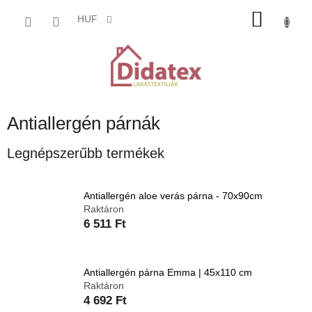
Ugrás
KOSÁ
a
HUF
fő
tartalomhoz
Antiallergén párnák
Legnépszerűbb termékek
Antiallergén aloe verás párna - 70x90cm
Raktáron
6 511 Ft
Antiallergén párna Emma | 45x110 cm
Raktáron
4 692 Ft