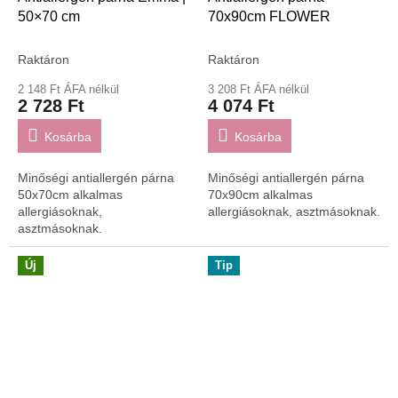
50×70 cm
70x90cm FLOWER
Raktáron
Raktáron
2 148 Ft ÁFA nélkül
3 208 Ft ÁFA nélkül
2 728 Ft
4 074 Ft
Kosárba
Kosárba
Minőségi antiallergén párna
Minőségi antiallergén párna
50x70cm alkalmas
70x90cm alkalmas
allergiásoknak,
allergiásoknak, asztmásoknak.
asztmásoknak.
Új
Tip