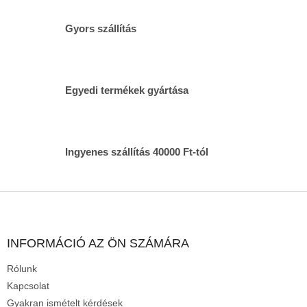
á
n
Gyors szállítás
y
í
t
á
s
Egyedi termékek gyártása
e
l
e
m
Ingyenes szállítás 40000 Ft-tól
e
i
L
á
b
l
INFORMÁCIÓ AZ ÖN SZÁMÁRA
é
Rólunk
c
Kapcsolat
Gyakran ismételt kérdések