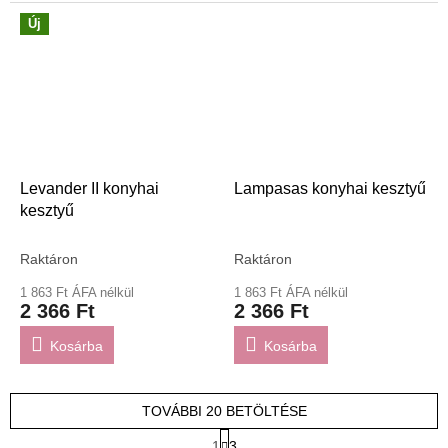
Új
Levander II konyhai
Lampasas konyhai kesztyű
kesztyű
Raktáron
Raktáron
1 863 Ft ÁFA nélkül
1 863 Ft ÁFA nélkül
2 366 Ft
2 366 Ft
Kosárba
Kosárba
TOVÁBBI 20 BETÖLTÉSE
L
1
3