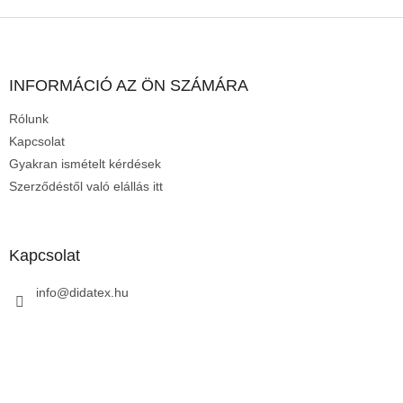
L
á
b
l
INFORMÁCIÓ AZ ÖN SZÁMÁRA
é
Rólunk
c
Kapcsolat
Gyakran ismételt kérdések
Szerződéstől való elállás itt
Kapcsolat
info
@
didatex.hu