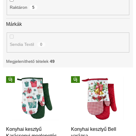
é
Raktáron
5
s
e
Márkák
Sendia Textil
0
Megjeleníthető tételek
49
T
Új
Új
e
r
m
é
k
e
k
l
Konyhai kesztyű
Konyhai kesztyű Bell
Karácsonyi meglepetés
varázsa