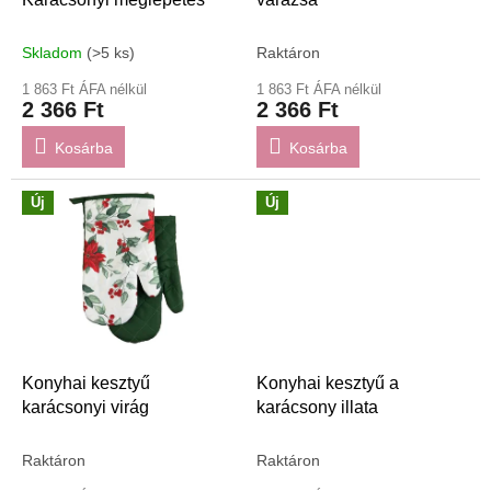
i
s
t
Skladom
(>5 ks)
Raktáron
á
1 863 Ft ÁFA nélkül
1 863 Ft ÁFA nélkül
j
2 366 Ft
2 366 Ft
a
Kosárba
Kosárba
Új
Új
Konyhai kesztyű
Konyhai kesztyű a
karácsonyi virág
karácsony illata
Raktáron
Raktáron