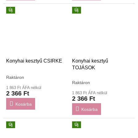
Új
Új
Konyhai kesztyű CSIRKE
Konyhai kesztyű
TOJÁSOK
Raktáron
A
Raktáron
termék
1 863 Ft ÁFA nélkül
átlagos
2 366 Ft
1 863 Ft ÁFA nélkül
értékelése
2 366 Ft
5-
Kosárba
ből
Kosárba
3,0
csillag.
Új
Új