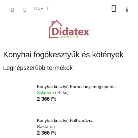
Ugrás
KOSÁ
a
HUF
fő
tartalomhoz
Konyhai fogókesztyűk és kötények
Legnépszerűbb termékek
Konyhai kesztyű Karácsonyi meglepetés
Skladom
(>5 ks)
2 366 Ft
Konyhai kesztyű Bell varázsa
Raktáron
2 366 Ft