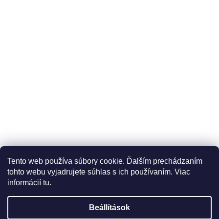
Üzleti feltételek (ÁSZF)
Reklamáció
Reklamációs űrlap
Tento web používa súbory cookie. Ďalším prechádzaním
Adatkezelési tájékoztató
Szállítási és fizetési lehetőségek
tohto webu vyjadrujete súhlas s ich používaním. Viac
informácií
tu
.
Beállítások
Shoptet készítette