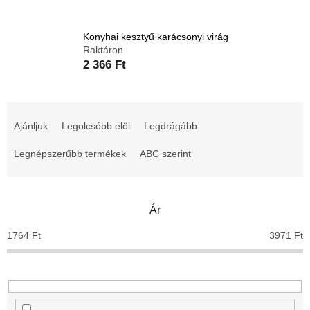
Konyhai kesztyű karácsonyi virág
Raktáron
2 366 Ft
T
e
Ajánljuk
Legolcsóbb elöl
Legdrágább
r
m
Legnépszerűbb termékek
ABC szerint
é
k
e
Ár
k
r
1764
Ft
3971
Ft
e
n
d
e
z