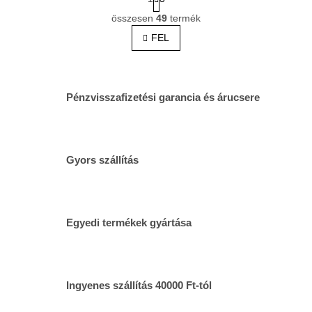
a
L
p
összesen
49
termék
i
o
s
FEL
z
t
á
s
a
i
r
Pénzvisszafizetési garancia és árucsere
á
n
y
í
t
Gyors szállítás
á
s
e
l
e
Egyedi termékek gyártása
m
e
i
Ingyenes szállítás 40000 Ft-tól