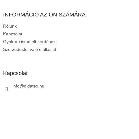
á
b
l
INFORMÁCIÓ AZ ÖN SZÁMÁRA
é
Rólunk
c
Kapcsolat
Gyakran ismételt kérdések
Szerződéstől való elállás itt
Kapcsolat
info
@
didatex.hu