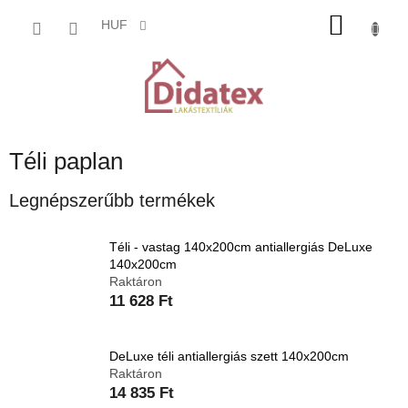
Ugrás
KOSÁ
a
HUF
fő
tartalomhoz
Téli paplan
Legnépszerűbb termékek
Téli - vastag 140x200cm antiallergiás DeLuxe
140x200cm
Raktáron
11 628 Ft
DeLuxe téli antiallergiás szett 140x200cm
Raktáron
14 835 Ft