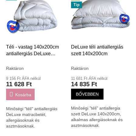
e
Tip
r
m
é
k
e
k
l
Téli - vastag 140x200cm
DeLuxe téli antiallergiás
i
antiallergiás DeLuxe
szett 140x200cm
s
140x200cm
t
Raktáron
Raktáron
á
9 156 Ft ÁFA nélkül
11 681 Ft ÁFA nélkül
j
11 628 Ft
14 835 Ft
a
BŐVEBBEN
Kosárba
Minőségi "téli" antiallergia
Minőségi "téli" antiallergiás
szett DeLuxe 140x200cm,
DeLuxe matracbetét,
alkalmas allergiásoknak és
allergiásoknak és
asztmásoknak.
asztmásoknak.