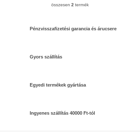
összesen
2
termék
L
i
s
t
Pénzvisszafizetési garancia és árucsere
a
i
r
á
n
Gyors szállítás
y
í
t
á
s
Egyedi termékek gyártása
e
l
e
m
Ingyenes szállítás 40000 Ft-tól
e
i
L