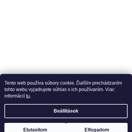
Üzleti feltételek (ÁSZF)
Reklamáció
Reklamációs űrlap
Tento web používa súbory cookie. Ďalším prechádzaním
Adatkezelési tájékoztató
Szállítási és fizetési lehetőségek
tohto webu vyjadrujete súhlas s ich používaním. Viac
informácií
tu
.
Beállítások
Shoptet készítette
Elutasítom
Elfogadom
Copyright 2026
didatex.hu
. Minden jog fenntartva.