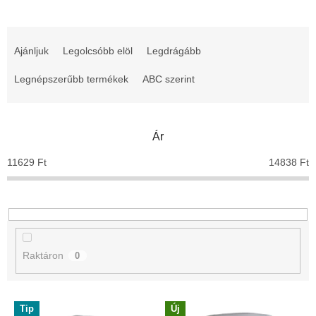
T
e
Ajánljuk
Legolcsóbb elöl
Legdrágább
r
m
Legnépszerűbb termékek
ABC szerint
é
k
e
Ár
k
r
11629
Ft
14838
Ft
e
n
d
e
z
é
Raktáron
0
s
e
T
Tip
Új