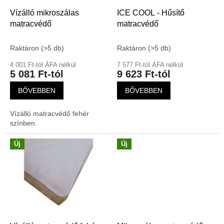
k
l
Vízálló mikroszálas
ICE COOL - Hűsítő
i
matracvédő
matracvédő
s
t
Raktáron
(>5 db)
Raktáron
(>5 db)
á
4 001 Ft-tól ÁFA nélkül
7 577 Ft-tól ÁFA nélkül
j
5 081 Ft-tól
9 623 Ft-tól
a
BŐVEBBEN
BŐVEBBEN
Vízálló matracvédő fehér
színben.
Új
Új