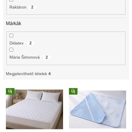
é
Raktáron
2
s
e
Márkák
Didatex
2
Mária Šimonová
2
Megjeleníthető tételek
4
T
Új
Új
e
r
m
é
k
e