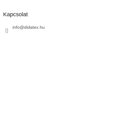
Kapcsolat
info
@
didatex.hu