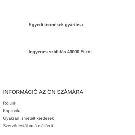
y
í
t
á
s
Egyedi termékek gyártása
e
l
e
m
Ingyenes szállítás 40000 Ft-tól
e
i
L
á
b
l
INFORMÁCIÓ AZ ÖN SZÁMÁRA
é
Rólunk
c
Kapcsolat
Gyakran ismételt kérdések
Szerződéstől való elállás itt