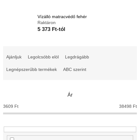
Vízálló matracvédő fehér
Raktáron
5 373 Ft-tól
T
e
Ajánljuk
Legolcsóbb elöl
Legdrágább
r
m
Legnépszerűbb termékek
ABC szerint
é
k
e
Ár
k
r
3609
Ft
38498
Ft
e
n
d
e
z