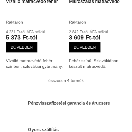
Vízálló matracvédő fehér
Mikroszálas matracvédő
Raktáron
Raktáron
4 231 Ft-tól ÁFA nélkül
2 842 Ft-tól ÁFA nélkül
5 373 Ft-tól
3 609 Ft-tól
BŐVEBBEN
BŐVEBBEN
Vízálló matracvédő fehér
Fehér színű, Szlovákiában
színben, szlovákiai gyártmány.
készült matracvédő.
összesen
4
termék
L
i
s
t
Pénzvisszafizetési garancia és árucsere
a
i
r
á
n
Gyors szállítás