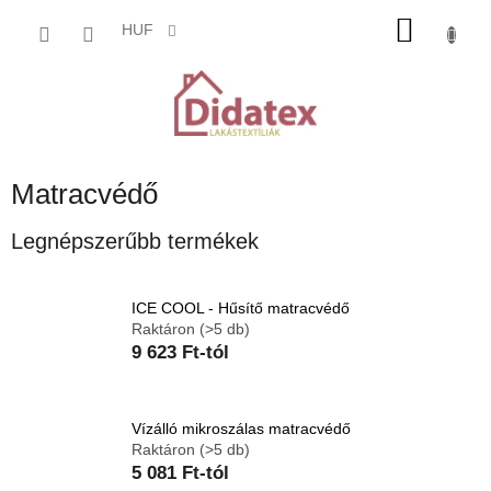
Ugrás
KOSÁ
a
HUF
fő
tartalomhoz
Matracvédő
Legnépszerűbb termékek
ICE COOL - Hűsítő matracvédő
Raktáron
(>5 db)
9 623 Ft-tól
Vízálló mikroszálas matracvédő
Raktáron
(>5 db)
5 081 Ft-tól