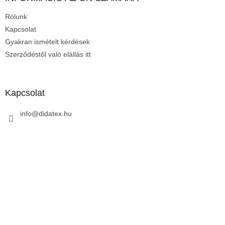
é
Rólunk
c
Kapcsolat
Gyakran ismételt kérdések
Szerződéstől való elállás itt
Kapcsolat
info
@
didatex.hu