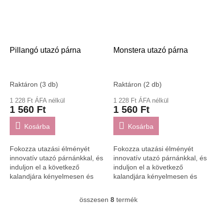
Pillangó utazó párna
Monstera utazó párna
Raktáron
(3 db)
Raktáron
(2 db)
1 228 Ft ÁFA nélkül
1 228 Ft ÁFA nélkül
1 560 Ft
1 560 Ft
Kosárba
Kosárba
Fokozza utazási élményét
Fokozza utazási élményét
innovatív utazó párnánkkal, és
innovatív utazó párnánkkal, és
induljon el a következő
induljon el a következő
kalandjára kényelmesen és
kalandjára kényelmesen és
stílusosan!
stílusosan!
összesen
8
termék
L
i