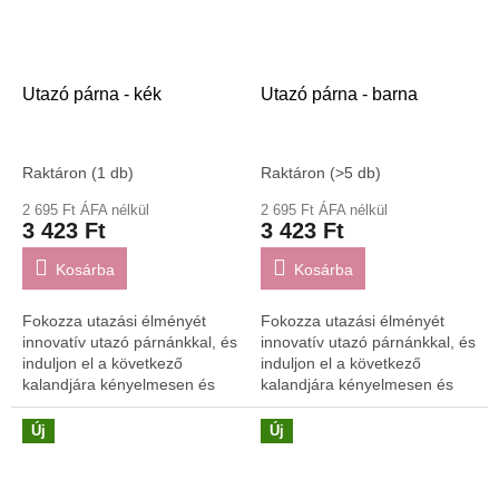
Utazó párna - kék
Utazó párna - barna
Raktáron
(1 db)
Raktáron
(>5 db)
2 695 Ft ÁFA nélkül
2 695 Ft ÁFA nélkül
3 423 Ft
3 423 Ft
Kosárba
Kosárba
Fokozza utazási élményét
Fokozza utazási élményét
innovatív utazó párnánkkal, és
innovatív utazó párnánkkal, és
induljon el a következő
induljon el a következő
kalandjára kényelmesen és
kalandjára kényelmesen és
stílusosan!
stílusosan!
Új
Új