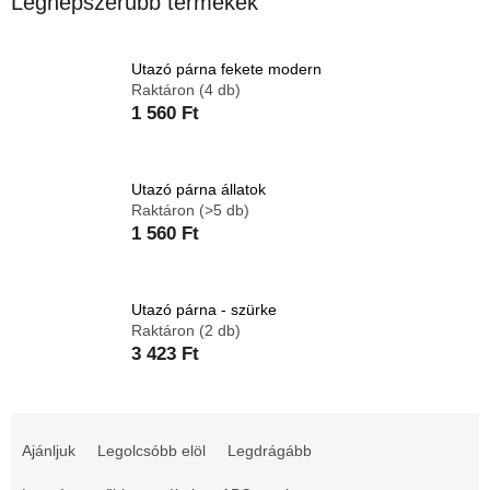
Legnépszerűbb termékek
Utazó párna fekete modern
Raktáron
(4 db)
1 560 Ft
Utazó párna állatok
Raktáron
(>5 db)
1 560 Ft
Utazó párna - szürke
Raktáron
(2 db)
3 423 Ft
T
e
Ajánljuk
Legolcsóbb elöl
Legdrágább
r