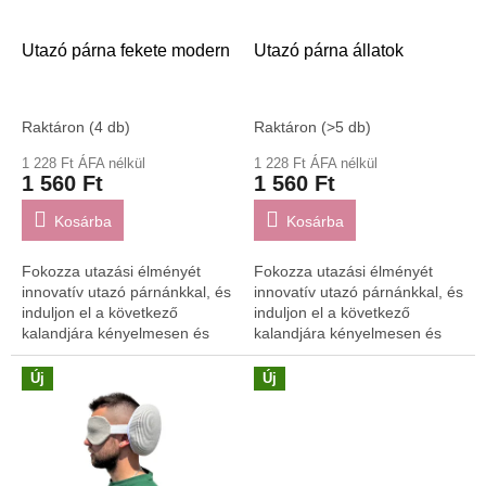
e
k
l
Utazó párna fekete modern
Utazó párna állatok
i
s
t
Raktáron
(4 db)
Raktáron
(>5 db)
á
1 228 Ft ÁFA nélkül
1 228 Ft ÁFA nélkül
j
1 560 Ft
1 560 Ft
a
Kosárba
Kosárba
Fokozza utazási élményét
Fokozza utazási élményét
innovatív utazó párnánkkal, és
innovatív utazó párnánkkal, és
induljon el a következő
induljon el a következő
kalandjára kényelmesen és
kalandjára kényelmesen és
stílusosan!
stílusosan!
Új
Új