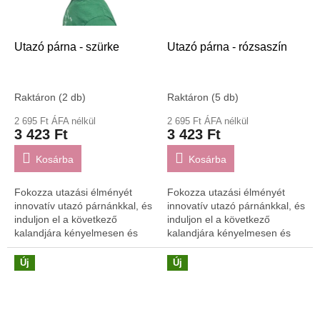
Utazó párna - szürke
Utazó párna - rózsaszín
Raktáron
(2 db)
Raktáron
(5 db)
2 695 Ft ÁFA nélkül
2 695 Ft ÁFA nélkül
3 423 Ft
3 423 Ft
Kosárba
Kosárba
Fokozza utazási élményét
Fokozza utazási élményét
innovatív utazó párnánkkal, és
innovatív utazó párnánkkal, és
induljon el a következő
induljon el a következő
kalandjára kényelmesen és
kalandjára kényelmesen és
stílusosan!
stílusosan!
Új
Új