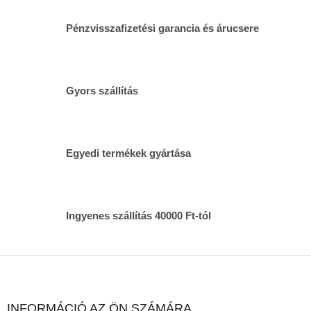
s
t
Pénzvisszafizetési garancia és árucsere
a
i
r
á
n
Gyors szállítás
y
í
t
á
s
Egyedi termékek gyártása
e
l
e
m
Ingyenes szállítás 40000 Ft-tól
e
i
L
á
b
l
INFORMÁCIÓ AZ ÖN SZÁMÁRA