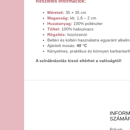
Részletes információk:
Méretek:
35 × 35 cm
Magasság:
kb. 1,8 – 2 cm
Huzatanyag:
100% poliészter
Töltet:
100% habszivacs
Rögzítés:
húzózsinór
Beltéri és kültéri használatra egyaránt alkal
Ajánlott mosás:
40 °C
Kényelmes, praktikus és könnyen karbantart
A színábrázolás kissé eltérhet a valóságtól!
L
á
b
l
é
INFORM
c
SZÁMÁ
Rólunk