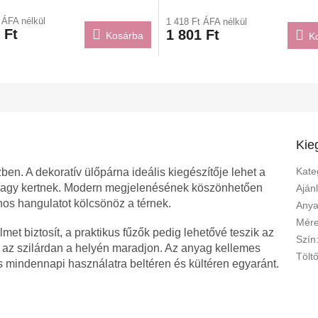
 ÁFA nélkül
1 418 Ft ÁFA nélkül
 Ft
1 801 Ft
Kosárba
K
Kie
Kate
n. A dekoratív ülőpárna ideális kiegészítője lehet a
 vagy kertnek. Modern megjelenésének köszönhetően
Aján
nos hangulatot kölcsönöz a térnek.
Any
Mére
met biztosít, a praktikus fűzők pedig lehetővé teszik az
Szín
 az szilárdan a helyén maradjon. Az anyag kellemes
Tölt
s mindennapi használatra beltéren és kültéren egyaránt.