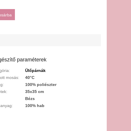
osárba
gészítő paraméterek
gória
:
Ülőpárnák
lott mosás
:
40°C
ag
:
100% poliészter
tek
:
35x35 cm
:
Bézs
őanyag
:
100% hab