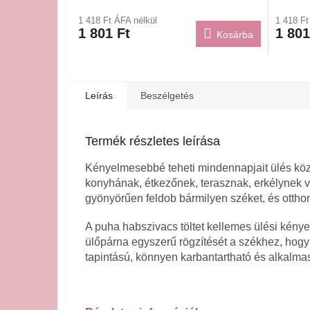
1 418 Ft ÁFA nélkül
1 418 Ft
1 801 Ft
1 801
Kosárba
Leírás
Beszélgetés
Termék részletes leírása
Kényelmesebbé teheti mindennapjait ülés közbe
konyhának, étkezőnek, terasznak, erkélynek
gyönyörűen feldob bármilyen széket, és ottho
A puha habszivacs töltet kellemes ülési kényel
ülőpárna egyszerű rögzítését a székhez, hogy
tapintású, könnyen karbantartható és alkalma