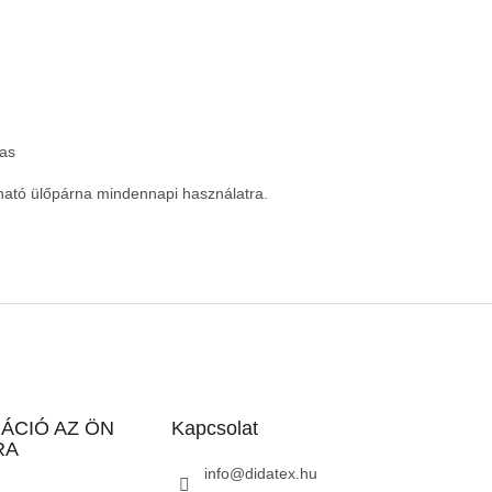
mas
ható ülőpárna mindennapi használatra.
ÁCIÓ AZ ÖN
Kapcsolat
RA
info
@
didatex.hu