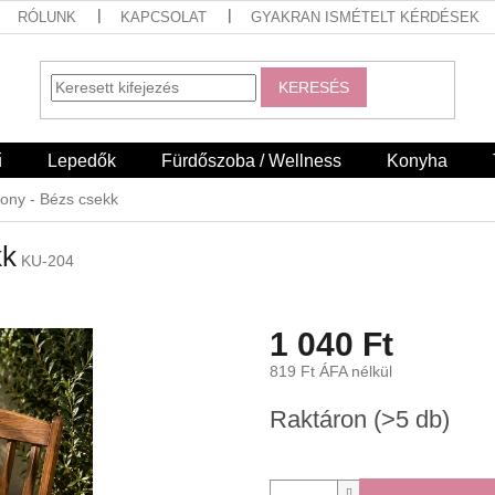
RÓLUNK
KAPCSOLAT
GYAKRAN ISMÉTELT KÉRDÉSEK
KERESÉS
ű
Lepedők
Fürdőszoba / Wellness
Konyha
kony - Bézs csekk
kk
KU-204
1 040 Ft
819 Ft ÁFA nélkül
Egységár:
Raktáron
(>5 db)