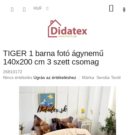
Ugrás
KOSÁ
a
HUF
fő
tartalomhoz
TIGER 1 barna fotó ágynemű
140x200 cm 3 szett csomag
26810172
A
Nincs értékelés
Ugrás az értékeléshez
Márka:
Sendia Textil
termék
átlagos
értékelése
5-
ből
0,0
csillag.