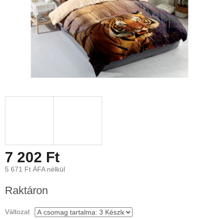
7 202 Ft
5 671 Ft ÁFA nélkül
Egységár:
Raktáron
Változat