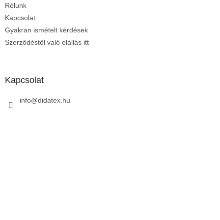
Rólunk
c
Kapcsolat
Gyakran ismételt kérdések
Szerződéstől való elállás itt
Kapcsolat
info
@
didatex.hu