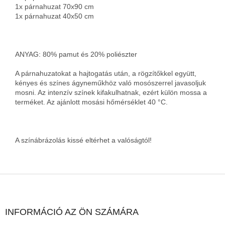
1x párnahuzat 70x90 cm
1x párnahuzat 40x50 cm
ANYAG: 80% pamut és 20% poliészter
A párnahuzatokat a hajtogatás után, a rögzítőkkel együtt,
kényes és színes ágyneműkhöz való mosószerrel javasoljuk
mosni. Az intenzív színek kifakulhatnak, ezért külön mossa a
terméket. Az ajánlott mosási hőmérséklet 40 °C.
A színábrázolás kissé eltérhet a valóságtól!
L
á
b
l
INFORMÁCIÓ AZ ÖN SZÁMÁRA
é