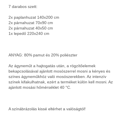
7 darabos szett:
2x paplanhuzat 140x200 cm
2x párnahuzat 70x90 cm
2x párnahuzat 40x50 cm
1x lepedő 220x240 cm
ANYAG: 80% pamut és 20% poliészter
Az ágyneműt a hajtogatás után, a rögzítőelemek
bekapcsolásával ajánlott mosószerrel mosni a kényes és
színes ágyneműkhöz való mosószerekben. Az intenzív
színek kifakulhatnak, ezért a terméket külön kell mosni. Az
ajánlott mosási hőmérséklet 40 °C.
A színábrázolás kissé eltérhet a valóságtól!