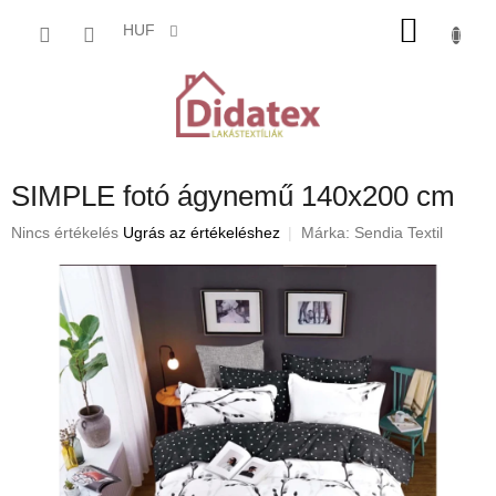
Ugrás
KOSÁ
a
HUF
fő
tartalomhoz
SIMPLE fotó ágynemű 140x200 cm
A
Nincs értékelés
Ugrás az értékeléshez
Márka:
Sendia Textil
termék
átlagos
értékelése
5-
ből
0,0
csillag.