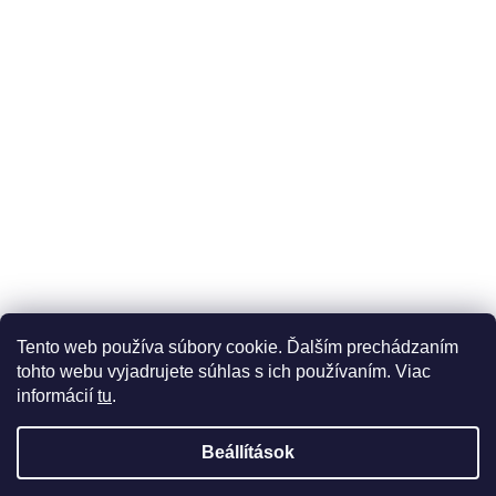
Üzleti feltételek (ÁSZF)
Reklamáció
Reklamációs űrlap
Tento web používa súbory cookie. Ďalším prechádzaním
Adatkezelési tájékoztató
Szállítási és fizetési lehetőségek
tohto webu vyjadrujete súhlas s ich používaním. Viac
informácií
tu
.
Beállítások
Shoptet készítette