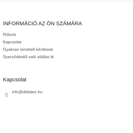
L
á
b
l
INFORMÁCIÓ AZ ÖN SZÁMÁRA
é
Rólunk
c
Kapcsolat
Gyakran ismételt kérdések
Szerződéstől való elállás itt
Kapcsolat
info
@
didatex.hu