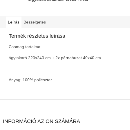
Leírás
Beszélgetés
Termék részletes leírása
Csomag tartalma:
ágytakaró 220x240 cm + 2x párnahuzat 40x40 cm
Anyag: 100% poliészter
L
á
b
l
INFORMÁCIÓ AZ ÖN SZÁMÁRA
é