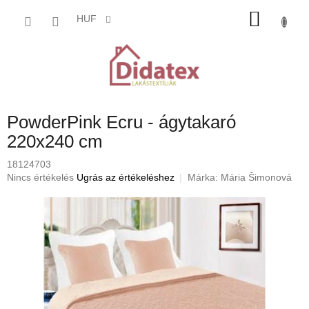
Ugrás
KOSÁ
a
HUF
fő
tartalomhoz
PowderPink Ecru - ágytakaró
220x240 cm
18124703
A
Nincs értékelés
Ugrás az értékeléshez
Márka:
Mária Šimonová
termék
átlagos
értékelése
5-
ből
0,0
csillag.