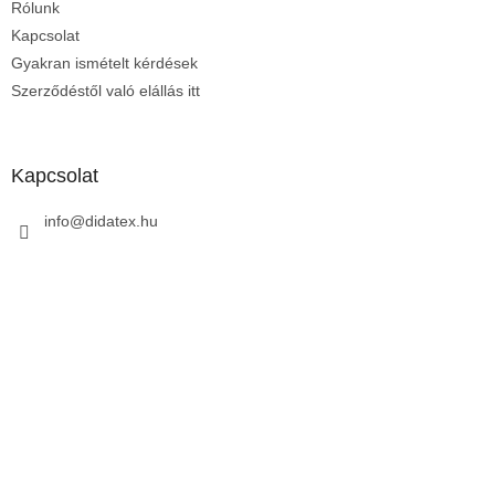
Rólunk
c
Kapcsolat
Gyakran ismételt kérdések
Szerződéstől való elállás itt
Kapcsolat
info
@
didatex.hu