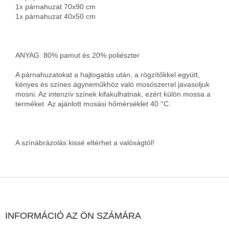
1x párnahuzat 70x90 cm
1x párnahuzat 40x50 cm
ANYAG: 80% pamut és 20% poliészter
A párnahuzatokat a hajtogatás után, a rögzítőkkel együtt,
kényes és színes ágyneműkhöz való mosószerrel javasoljuk
mosni. Az intenzív színek kifakulhatnak, ezért külön mossa a
terméket. Az ajánlott mosási hőmérséklet 40 °C.
A színábrázolás kissé eltérhet a valóságtól!
L
á
b
l
INFORMÁCIÓ AZ ÖN SZÁMÁRA
é