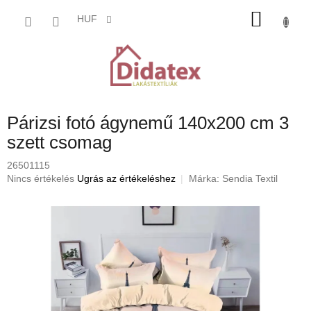
Ugrás
KOSÁ
a
HUF
fő
tartalomhoz
Párizsi fotó ágynemű 140x200 cm 3
szett csomag
26501115
A
Nincs értékelés
Ugrás az értékeléshez
Márka:
Sendia Textil
termék
átlagos
értékelése
5-
ből
0,0
csillag.