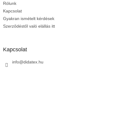
Rólunk
c
Kapcsolat
Gyakran ismételt kérdések
Szerződéstől való elállás itt
Kapcsolat
info
@
didatex.hu