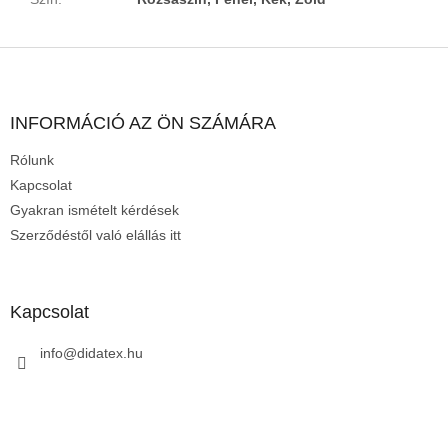
L
á
b
l
INFORMÁCIÓ AZ ÖN SZÁMÁRA
é
Rólunk
c
Kapcsolat
Gyakran ismételt kérdések
Szerződéstől való elállás itt
Kapcsolat
info
@
didatex.hu