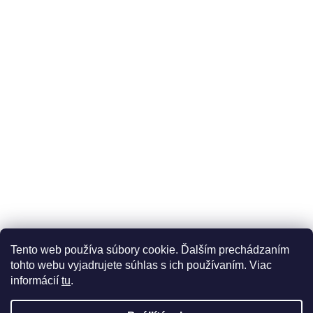
Üzleti feltételek (ÁSZF)
Reklamáció
Reklamációs űrlap
Tento web používa súbory cookie. Ďalším prechádzaním
Adatkezelési tájékoztató
Szállítási és fizetési lehetőségek
tohto webu vyjadrujete súhlas s ich používaním. Viac
informácií
tu
.