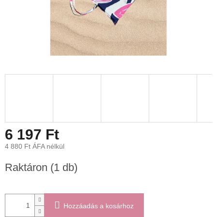
6 197 Ft
4 880 Ft ÁFA nélkül
Egységár:
Raktáron
(1 db)
Hozzáadás a kosárhoz