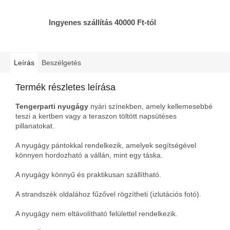
Ingyenes szállítás 40000 Ft-tól
Leírás
Beszélgetés
Termék részletes leírása
Tengerparti nyugágy
nyári színekben, amely kellemesebbé
teszi a kertben vagy a teraszon töltött napsütéses
pillanatokat.
A nyugágy pántokkal rendelkezik, amelyek segítségével
könnyen hordozható a vállán, mint egy táska.
A nyugágy könnyű és praktikusan szállítható.
A strandszék oldalához fűzővel rögzítheti (izlutációs fotó).
A nyugágy nem eltávolítható felülettel rendelkezik.