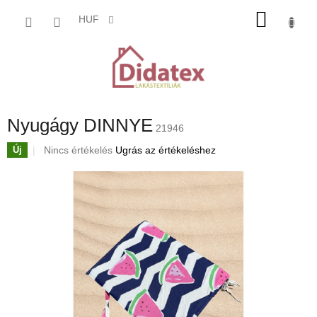
Ugrás
KOSÁ
a
HUF
fő
tartalomhoz
Nyugágy DINNYE
21946
A
Nincs értékelés
Ugrás az értékeléshez
Új
termék
átlagos
értékelése
5-
ből
0,0
csillag.