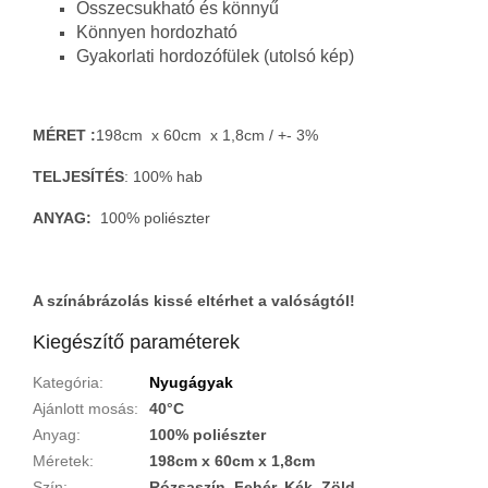
Összecsukható és könnyű
Könnyen hordozható
Gyakorlati hordozófülek (utolsó kép)
MÉRET :
198cm x 60cm x 1,8cm / +- 3%
TELJESÍTÉS
: 100% hab
ANYAG:
100% poliészter
A színábrázolás kissé eltérhet a valóságtól!
Kiegészítő paraméterek
Kategória
:
Nyugágyak
Ajánlott mosás
:
40°C
Anyag
:
100% poliészter
Méretek
:
198cm x 60cm x 1,8cm
Szín
:
Rózsaszín, Fehér, Kék, Zöld