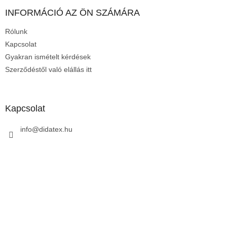
b
l
INFORMÁCIÓ AZ ÖN SZÁMÁRA
é
Rólunk
c
Kapcsolat
Gyakran ismételt kérdések
Szerződéstől való elállás itt
Kapcsolat
info
@
didatex.hu