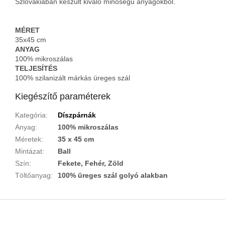
Szlovákiában készült kiváló minőségű anyagokból.
MÉRET
35x45 cm
ANYAG
100% mikroszálas
TELJESÍTÉS
100% szilanizált márkás üreges szál
Kiegészítő paraméterek
Kategória
:
Díszpárnák
Anyag
:
100% mikroszálas
Méretek
:
35 x 45 cm
Mintázat
:
Ball
Szín
:
Fekete, Fehér, Zöld
Töltőanyag
:
100% üreges szál golyó alakban
L
á