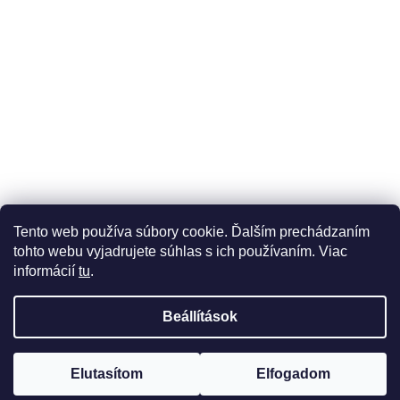
Üzleti feltételek (ÁSZF)
Reklamáció
Reklamációs űrlap
Tento web používa súbory cookie. Ďalším prechádzaním
Adatkezelési tájékoztató
Szállítási és fizetési lehetőségek
tohto webu vyjadrujete súhlas s ich používaním. Viac
informácií
tu
.
Beállítások
Shoptet készítette
Elutasítom
Elfogadom
Copyright 2026
didatex.hu
. Minden jog fenntartva.