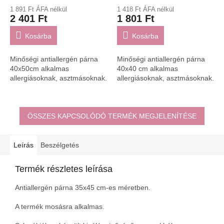
1 891 Ft ÁFA nélkül
1 418 Ft ÁFA nélkül
2 401 Ft
1 801 Ft
Kosárba
Kosárba
Minőségi antiallergén párna
Minőségi antiallergén párna
40x50cm alkalmas
40x40 cm alkalmas
allergiásoknak, asztmásoknak.
allergiásoknak, asztmásoknak.
ÖSSZES KAPCSOLÓDÓ TERMÉK MEGJELENÍTÉSE
Leírás
Beszélgetés
Termék részletes leírása
Antiallergén párna 35x45 cm-es méretben.
A termék mosásra alkalmas.