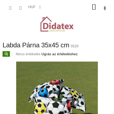
Ugrás
KOSÁ
a
HUF
fő
tartalomhoz
Labda Párna 35x45 cm
3520
A
Nincs értékelés
Ugrás az értékeléshez
Új
termék
átlagos
értékelése
5-
ből
0,0
csillag.