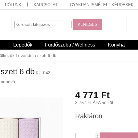
RÓLUNK
KAPCSOLAT
GYAKRAN ISMÉTELT KÉRDÉSEK
KERESÉS
ű
Lepedők
Fürdőszoba / Wellness
Konyha
ülközők Levendula szett 6 db
szett 6 db
KU-043
imonová
4 771 Ft
3 757 Ft ÁFA nélkül
Egységár:
Raktáron