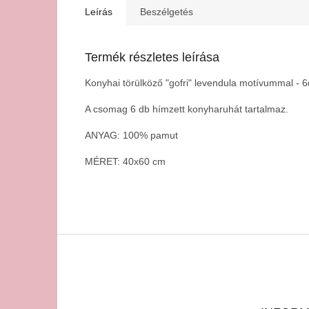
Leírás
Beszélgetés
Termék részletes leírása
Konyhai törülköző "gofri" levendula motívummal - 
A csomag 6 db hímzett konyharuhát tartalmaz.
ANYAG: 100% pamut
MÉRET: 40x60 cm
L
á
b
l
é