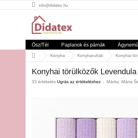
Ugrás
info@didatex.hu
a
fő
tartalomhoz
Ősz/Tél
Paplanok és párnák
Ágynem
Kezdőlap
Konyha
Konyharuhák
Konyhai tör
Konyhai törülközők Levendula 
A
33 értékelés
Ugrás az értékeléshez
Márka:
Mária Š
termék
átlagos
értékelése
5-
ből
3,1
csillag.