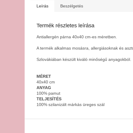
Leírás
Beszélgetés
Termék részletes leírása
Antiallergén párna 40x40 cm-es méretben.
A termék alkalmas mosásra, allergiásoknak és asz
Szlovákiában készült kiváló minőségű anyagokból.
MÉRET
40x40 cm
ANYAG
100% pamut
TELJESÍTÉS
100% szilanizált márkás üreges szál
L
á