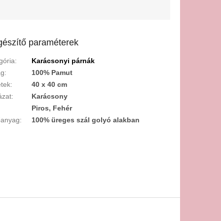
gészítő paraméterek
gória
:
Karácsonyi párnák
ag
:
100% Pamut
tek
:
40 x 40 cm
ázat
:
Karácsony
:
Piros, Fehér
őanyag
:
100% üreges szál golyó alakban