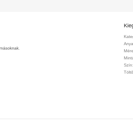
Kie
Kate
Any
tmásoknak.
Mére
Mint
Szín
Tölt