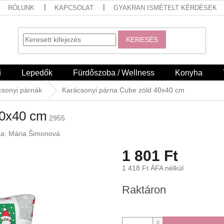
RÓLUNK
KAPCSOLAT
GYAKRAN ISMÉTELT KÉRDÉSEK
KERESÉS
ű
Lepedők
Fürdőszoba / Wellness
Konyha
csonyi párnák
Karácsonyi párna Cube zöld 40x40 cm
40x40 cm
2955
ka:
Mária Šimonová
1 801 Ft
1 418 Ft ÁFA nélkül
Egységár:
Raktáron