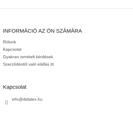
L
á
b
l
INFORMÁCIÓ AZ ÖN SZÁMÁRA
é
Rólunk
c
Kapcsolat
Gyakran ismételt kérdések
Szerződéstől való elállás itt
Kapcsolat
info
@
didatex.hu