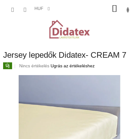
Ugrás
KOSÁ
a
HUF
fő
tartalomhoz
Jersey lepedők Didatex- CREAM 7
A
Nincs értékelés
Ugrás az értékeléshez
Új
termék
átlagos
értékelése
5-
ből
0,0
csillag.