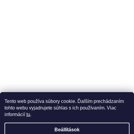
Üzleti feltételek (ÁSZF)
Reklamáció
Reklamációs űrlap
Tento web používa súbory cookie. Ďalším prechádzaním
Adatkezelési tájékoztató
Szállítási és fizetési lehetőségek
tohto webu vyjadrujete súhlas s ich používaním. Viac
informácií
tu
.
Beállítások
Shoptet készítette