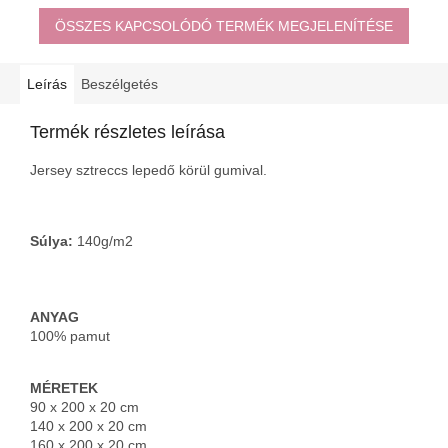
ÖSSZES KAPCSOLÓDÓ TERMÉK MEGJELENÍTÉSE
Leírás
Beszélgetés
Termék részletes leírása
Jersey sztreccs lepedő körül gumival.
Súlya:
 140g/m2

ANYAG
100% pamut
MÉRETEK 
90 x 200 x 20 cm

140 x 200 x 20 cm

160 x 200 x 20 cm
