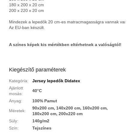
180 x 200 x 20 cm

200 x 220 x 20 cm

Mindezek a lepedők 20 cm-es matracmagasságra vannak varrva, a
Az EU-ban készült.
A színes képek kis mértékben eltérhetnek a valóságtól!
Kiegészítő paraméterek
Kategória
:
Jersey lepedők Didatex
Ajánlott
40°C
mosás
:
Anyag
:
100% Pamut
90x200 cm, 140x200 cm, 160x200 cm,
Méretek
:
180x200 cm, 200x220 cm
Súly
:
140g/m2
Szín
:
Tejszínes