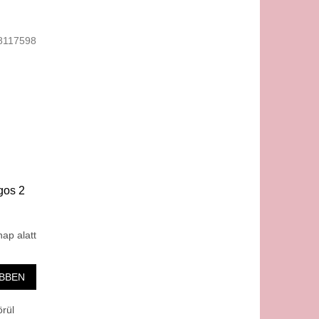
8117598
gos 2
nap alatt
BBEN
örül