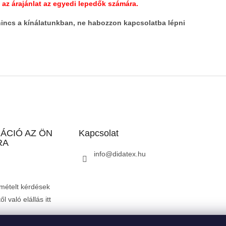
t az árajánlat az egyedi lepedők számára.
nincs a kínálatunkban, ne habozzon kapcsolatba lépni
ÁCIÓ AZ ÖN
Kapcsolat
RA
info
@
didatex.hu
mételt kérdések
l való elállás itt