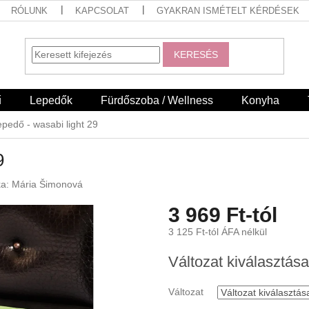
RÓLUNK
KAPCSOLAT
GYAKRAN ISMÉTELT KÉRDÉSEK
KERESÉS
ű
Lepedők
Fürdőszoba / Wellness
Konyha
epedő - wasabi light 29
9
ka:
Mária Šimonová
3 969 Ft
-tól
3 125 Ft
-tól ÁFA nélkül
Egységár:
Változat kiválasztása
Változat