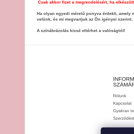
Csak akkor fizet a megrendelésért, ha elkészül
Ha olyan egyedi méretű ponyva érdekli, amely 
velünk, és mi megvarrjuk az Ön igényei szerint.
A színábrázolás kissé eltérhet a valóságtól!
L
á
b
l
é
INFORM
c
SZÁMÁ
Rólunk
Kapcsolat
Gyakran is
Szerződéstő