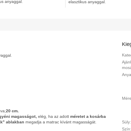
kus anyaggal.
elasztikus anyaggal.
Kie
Kate
yaggal.
Ajánl
mos
Any
Mére
va;
20 cm.
yéni magasságot,
elég, ha az adott
méretet a kosárba
ak" ablakban
megadja a matrac kívánt magasságát.
Súly
Szín