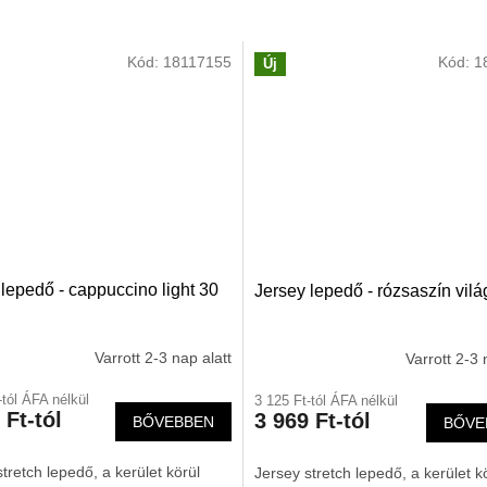
Kód:
18117155
Kód:
1
Új
lepedő - cappuccino light 30
Jersey lepedő - rózsaszín vilá
Varrott 2-3 nap alatt
Varrott 2-3 
-tól ÁFA nélkül
3 125 Ft-tól ÁFA nélkül
 Ft-tól
3 969 Ft-tól
BŐVEBBEN
BŐVE
tretch lepedő, a kerület körül
Jersey stretch lepedő, a kerület k