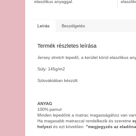
elasztikus anyaggal.
elaszti
Leírás
Beszélgetés
Termék részletes leírása
Jersey stretch lepedő, a kerület körül elasztikus an
Súly: 145g/m2
Szlovákiában készült.
ANYAG
100% pamut
Minden lepedőnk a matrac magasságához van varr
Ha magasabb matraccal rendelkezik és szeretne
eg
helyezi
és ezt követően
"megjegyzés az eladón