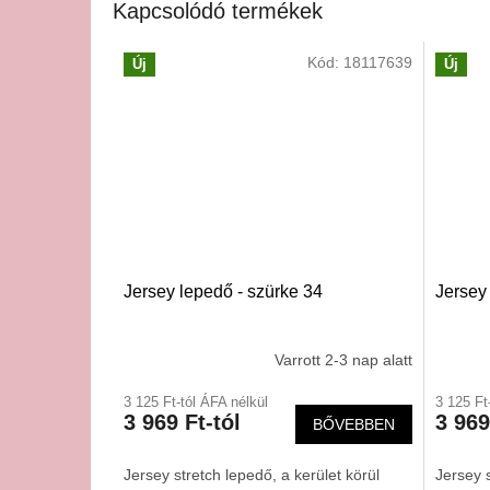
Kapcsolódó termékek
Kód:
18117639
Új
Új
Jersey lepedő - szürke 34
Jersey 
Varrott 2-3 nap alatt
3 125 Ft-tól ÁFA nélkül
3 125 Ft
3 969 Ft-tól
3 969
BŐVEBBEN
Jersey stretch lepedő, a kerület körül
Jersey s