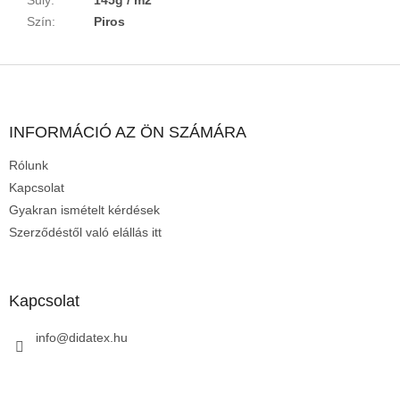
Szín
:
Piros
L
á
b
l
INFORMÁCIÓ AZ ÖN SZÁMÁRA
é
Rólunk
c
Kapcsolat
Gyakran ismételt kérdések
Szerződéstől való elállás itt
Kapcsolat
info
@
didatex.hu