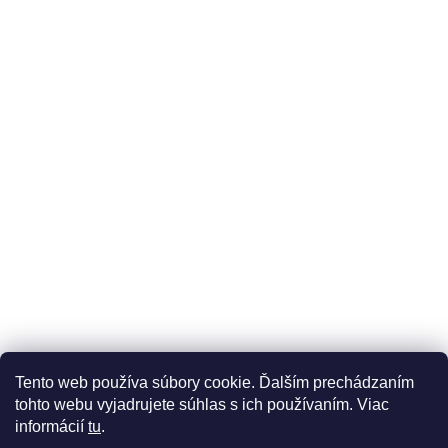
Üzleti feltételek (ÁSZF)
Reklamáció
Reklamációs űrlap
Tento web používa súbory cookie. Ďalším prechádzaním
Adatkezelési tájékoztató
Szállítási és fizetési lehetőségek
tohto webu vyjadrujete súhlas s ich používaním. Viac
informácií
tu
.