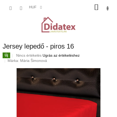
Ugrás
KOSÁ
a
HUF
fő
tartalomhoz
Jersey lepedő - piros 16
A
Nincs értékelés
Ugrás az értékeléshez
Új
termék
Márka:
Mária Šimonová
átlagos
értékelése
5-
ből
0,0
csillag.