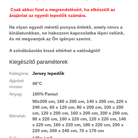
Csak akkor fizet a megrendelésért, ha elkészült az
árajánlat az egyedi lepedők számára.
Ha olyan egyedi méretű ponyva érdekli, amely nincs a
kínálatunkban, ne habozzon kapcsolatba lépni velünk,
és mi megvarrjuk az Ön igényei szerint.
A színábrázolás kissé eltérhet a valóságtól!
Kiegészítő paraméterek
Kategória
:
Jersey lepedők
Ajánlott
40°C
mosás
:
Anyag
:
100% Pamut
90x200 cm, 180 x 200 cm, 140 x 200 cm, 220 x
240 cm, 60 x 120 cm, 80 x 200 cm, 100 x 200
cm, 120 x 200 cm, 160 x 200 cm, 200 x 200 cm,
Méretek
:
90 x 220 cm, 100 x 220 cm, 120 x 220 cm, 140
x 220 cm, 160 x 220 cm, 180 x 220 cm, 200 x
220 cm, 200 x 240 cm, 70 x 170 cm
Súly
:
145g / m2