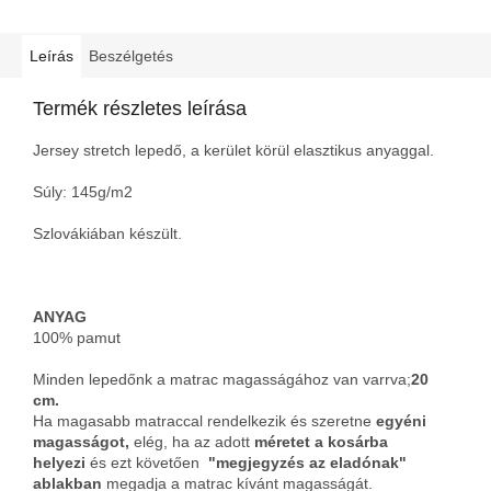
Leírás
Beszélgetés
Termék részletes leírása
Jersey stretch lepedő, a kerület körül elasztikus anyaggal.
Súly: 145g/m2
Szlovákiában készült.
ANYAG
100% pamut
Minden lepedőnk a matrac magasságához van varrva;
20
cm.
Ha magasabb matraccal rendelkezik és szeretne
egyéni
magasságot,
elég, ha az adott
méretet a kosárba
helyezi
és ezt követően
"megjegyzés az eladónak"
ablakban
megadja a matrac kívánt magasságát.