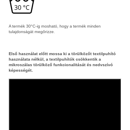
A termék 30°C-ig mosható, hogy a termék minden
tulajdonságát megőrizze.
Első használat előtt mossa ki a törülközőt textilpuhító
használata nélkül, a textilpuhítók csökkentik a
mikroszálas törülköző funkcionalitását és nedvszívó
képességét.