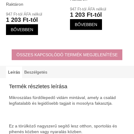
Raktáron
termék
947 Ft-tól ÁFA nélkül
átlagos
1 203 Ft-tól
947 Ft-tól ÁFA nélkül
értékelése
1 203 Ft-tól
5-
BŐVEBBEN
ből
BŐVEBBEN
5,0
csillag.
ÖSSZES KAPCSOLÓDÓ TERMÉK MEGJELENÍTÉSE
Leírás
Beszélgetés
Termék részletes leírása
Mikroszálas fürdőlepedő vidám mintával, amely a család
legfiatalabb és legidősebb tagjait is mosolyra fakasztja.
Ez a törülköző nagyszerű segítő lesz otthon, sportolás és
pihenés közben vagy nyaralás közben.