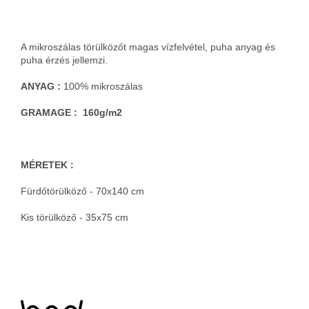
A mikroszálas törülközőt magas vízfelvétel, puha anyag és
puha érzés jellemzi.
ANYAG :
100% mikroszálas
GRAMAGE : 160g/m2
MÉRETEK :
Fürdőtörülköző - 70x140 cm
Kis törülköző - 35x75 cm