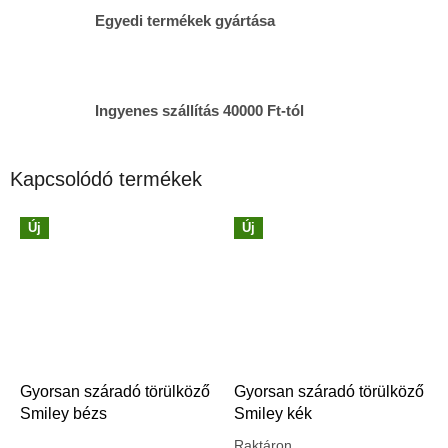
Egyedi termékek gyártása
Ingyenes szállítás 40000 Ft-tól
Kapcsolódó termékek
Új
Új
Gyorsan száradó törülköző
Gyorsan száradó törülköző
Smiley bézs
Smiley kék
Raktáron
A