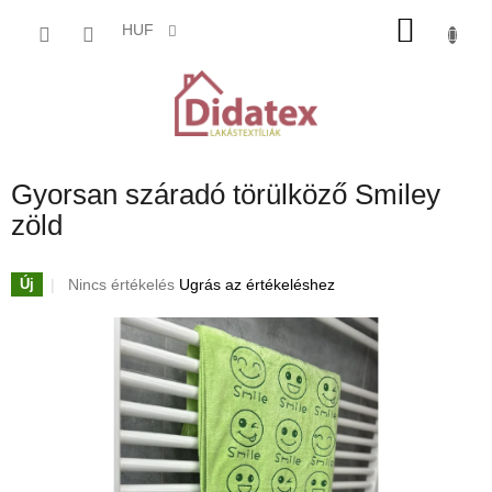
Ugrás
KOSÁ
a
HUF
fő
tartalomhoz
Gyorsan száradó törülköző Smiley
zöld
A
Nincs értékelés
Ugrás az értékeléshez
Új
termék
átlagos
értékelése
5-
ből
0,0
csillag.