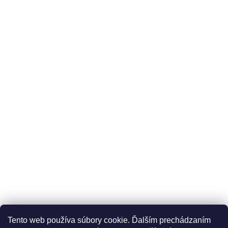
Üzleti feltételek (ÁSZF)
Reklamáció
Reklamációs űrlap
Tento web používa súbory cookie. Ďalším prechádzaním
Adatkezelési tájékoztató
Szállítási és fizetési lehetőségek