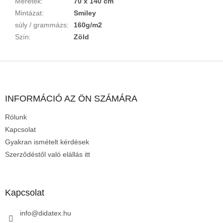
Méretek
:
70 x 140 cm
Mintázat
:
Smiley
súly / grammázs
:
160g/m2
Szín
:
Zöld
L
á
b
l
INFORMÁCIÓ AZ ÖN SZÁMÁRA
é
Rólunk
c
Kapcsolat
Gyakran ismételt kérdések
Szerződéstől való elállás itt
Kapcsolat
info
@
didatex.hu