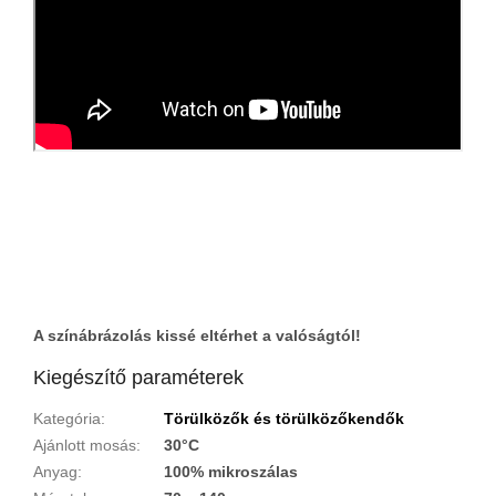
A színábrázolás kissé eltérhet a valóságtól!
Kiegészítő paraméterek
Kategória
:
Törülközők és törülközőkendők
Ajánlott mosás
:
30°C
Anyag
:
100% mikroszálas