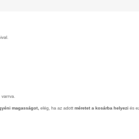
ival.
varrva.
yéni magasságot,
elég, ha az adott
méretet a kosárba helyezi
és e