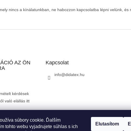
ely nincs a kínálatunkban, ne habozzon kapcsolatba lépni velünk, és m
ÁCIÓ AZ ÖN
Kapcsolat
RA
info
@
didatex.hu
mételt kérdések
l való elállás itt
oužíva súbory cookie. Ďalším
Elutasítom
E
)
Reklamáció
Reklamációs űrlap
Adatkezelési tájékoztató
Szállítási
m tohto webu vyjadrujete súhlas s ich