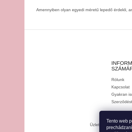
Amennyiben olyan egyedi méretű lepedő érdekli, am
L
á
b
l
é
INFORM
c
SZÁMÁ
Rólunk
Kapcsolat
Gyakran is
Szerződéstő
Tento web p
Üzleti feltételek (ÁSZF
prechádzaní