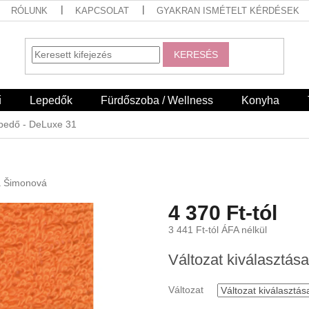
RÓLUNK
KAPCSOLAT
GYAKRAN ISMÉTELT KÉRDÉSEK
KERESÉS
ű
Lepedők
Fürdőszoba / Wellness
Konyha
lepedő - DeLuxe 31
a Šimonová
4 370 Ft
-tól
3 441 Ft
-tól ÁFA nélkül
Egységár:
Változat kiválasztása
Változat