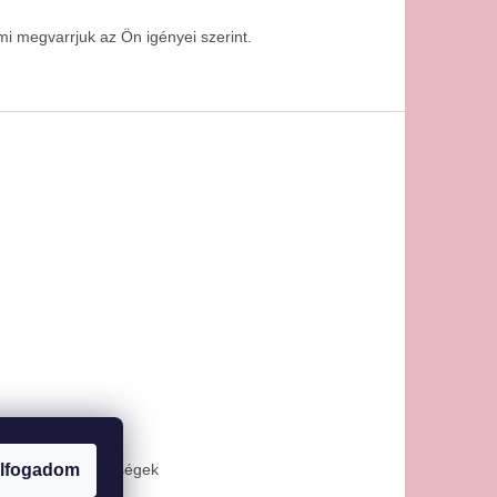
i megvarrjuk az Ön igényei szerint.
lfogadom
 és fizetési lehetőségek