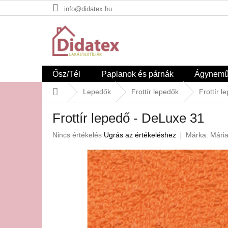
Ugrás
info@didatex.hu
a
fő
tartalomhoz
Ősz/Tél
Paplanok és párnák
Ágynem
Kezdőlap
Lepedők
Frottír lepedők
Frottír 
Frottír lepedő - DeLuxe 31
A
Nincs értékelés
Ugrás az értékeléshez
Márka:
Mári
termék
átlagos
értékelése
5-
ből
0,0
csillag.