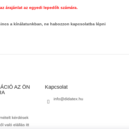
 az árajánlat az egyedi lepedők számára.
nincs a kínálatunkban, ne habozzon kapcsolatba lépni
ÁCIÓ AZ ÖN
Kapcsolat
RA
info
@
didatex.hu
mételt kérdések
l való elállás itt