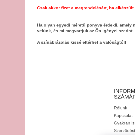
Csak akkor fizet a megrendelésért, ha elkészült
Ha olyan egyedi méretű ponyva érdekli, amely 
velünk, és mi megvarrjuk az Ön igényei szerint.
A színábrázolás kissé eltérhet a valóságtól!
L
á
b
l
é
INFORM
c
SZÁMÁ
Rólunk
Kapcsolat
Gyakran is
Szerződéstő