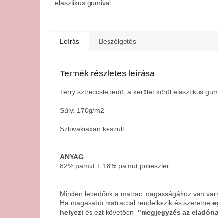
elasztikus gumival.
Leírás
Beszélgetés
Termék részletes leírása
Terry sztreccslepedő, a kerület körül elasztikus gum
Súly: 170g/m2
Szlovákiában készült.
ANYAG
82% pamut + 18% pamut;
poliészter
Minden lepedőnk a matrac magasságához van varr
Ha magasabb matraccal rendelkezik és szeretne
eg
helyezi
és ezt követően
"megjegyzés az eladón