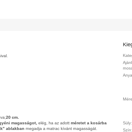
Kie
Kate
ival.
Ajánl
mos
Any
Mére
va;
20 cm.
yéni magasságot,
elég, ha az adott
méretet a kosárba
Súly
ak" ablakban
megadja a matrac kívánt magasságát.
Szín