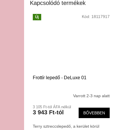
Kapcsolódó termékek
Kód:
18117917
Új
Frottír lepedő - DeLuxe 01
Varrott 2-3 nap alatt
3 105 Ft-tól ÁFA nélkül
3 943 Ft-tól
BŐVEBBEN
Terry sztreccslepedő, a kerület körül