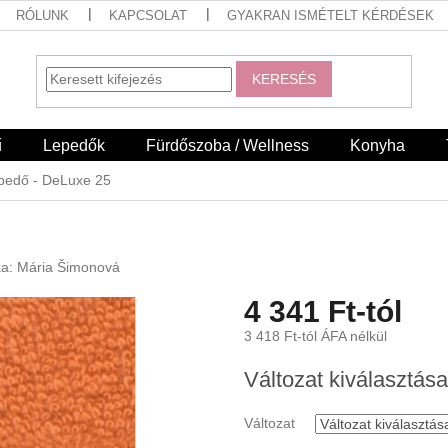
RÓLUNK
KAPCSOLAT
GYAKRAN ISMÉTELT KÉRDÉSEK
KERESÉS
ű
Lepedők
Fürdőszoba / Wellness
Konyha
lepedő - DeLuxe 25
ka:
Mária Šimonová
4 341 Ft
-tól
3 418 Ft
-tól ÁFA nélkül
Egységár:
Változat kiválasztása
Változat