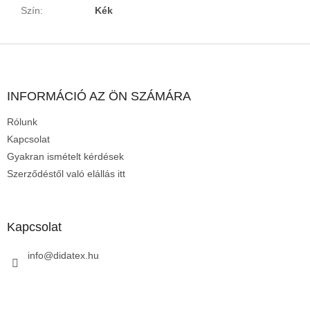
Szín
:
Kék
L
á
b
l
INFORMÁCIÓ AZ ÖN SZÁMÁRA
é
Rólunk
c
Kapcsolat
Gyakran ismételt kérdések
Szerződéstől való elállás itt
Kapcsolat
info
@
didatex.hu