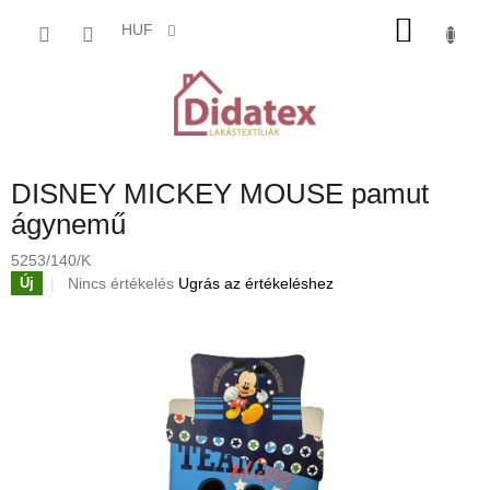
Ugrás
KOSÁ
a
HUF
fő
tartalomhoz
DISNEY MICKEY MOUSE pamut
ágynemű
5253/140/K
A
Nincs értékelés
Ugrás az értékeléshez
Új
termék
átlagos
értékelése
5-
ből
0,0
csillag.