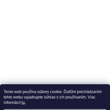
Üzleti feltételek (ÁSZF)
Reklamáció
Reklamációs űrlap
Tento web používa súbory cookie. Ďalším prechádzaním
Adatkezelési tájékoztató
Szállítási és fizetési lehetőségek
tohto webu vyjadrujete súhlas s ich používaním. Viac
informácií
tu
.