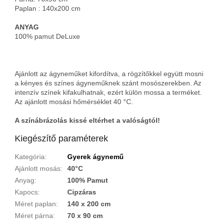
Paplan : 140x200 cm
ANYAG
100% pamut DeLuxe
Ajánlott az ágyneműket kifordítva, a rögzítőkkel együtt mosni
a kényes és színes ágyneműknek szánt mosószerekben. Az
intenzív színek kifakulhatnak, ezért külön mossa a terméket.
Az ajánlott mosási hőmérséklet 40 °C.
A színábrázolás kissé eltérhet a valóságtól!
Kiegészítő paraméterek
Kategória
:
Gyerek ágynemű
Ajánlott mosás
:
40°C
Anyag
:
100% Pamut
Kapocs
:
Cipzáras
Méret paplan
:
140 x 200 cm
Méret párna
:
70 x 90 cm