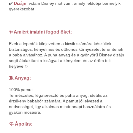
✔️
Dizájn
: vidám Disney motívum, amely feldobja bármelyik
gyerekszobát
✨ Amiért imádni fogod őket:
Ezek a lepedők kifejezetten a kicsik számára készültek.
Biztonságos, kényelmes és otthonos környezetet teremtenek
a baba alvásához. A puha anyag és a gyönyörű Disney dizájn
segít átalakítani a kiságyat a kényelem és az öröm teli
helyévé ✨
🧵 Anyag:
100% pamut
Természetes, légáteresztő és puha anyag, ideális az
érzékeny bababőr számára. A pamut jól elvezeti a
nedvességet, így alkalmas mindennapi használatra és
gyakori mosásra.
🧼 Ápolás: