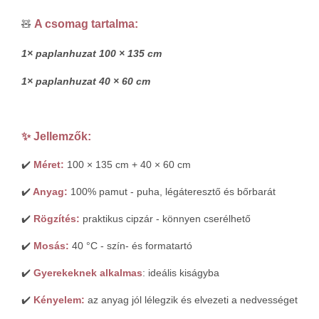
A csomag tartalma:
🧸
1× paplanhuzat 100 × 135 cm
1× paplanhuzat 40 × 60 cm
✨ Jellemzők:
✔️
Méret:
100 × 135 cm + 40 × 60 cm
✔️
Anyag:
100% pamut - puha, légáteresztő és bőrbarát
✔️
Rögzítés:
praktikus cipzár - könnyen cserélhető
✔️
Mosás:
40 °C - szín- és formatartó
✔️
Gyerekeknek alkalmas
: ideális kiságyba
✔️
Kényelem:
az anyag jól lélegzik és elvezeti a nedvességet