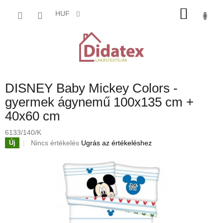
Ugrás
KOSÁ
a
HUF
fő
tartalomhoz
DISNEY Baby Mickey Colors -
gyermek ágynemű 100x135 cm +
40x60 cm
6133/140/K
A
Nincs értékelés
Ugrás az értékeléshez
Új
termék
átlagos
értékelése
5-
ből
0,0
csillag.