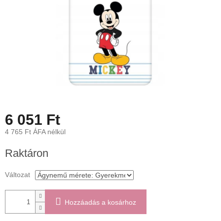
6 051 Ft
4 765 Ft ÁFA nélkül
Egységár:
Raktáron
Változat
Hozzáadás a kosárhoz