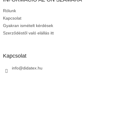
é
Rólunk
c
Kapcsolat
Gyakran ismételt kérdések
Szerződéstől való elállás itt
Kapcsolat
info
@
didatex.hu