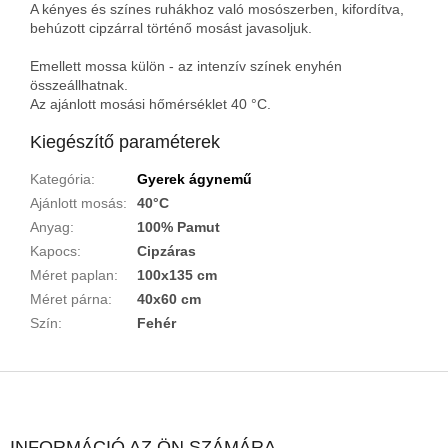
A kényes és színes ruhákhoz való mosószerben, kifordítva,
behúzott cipzárral történő mosást javasoljuk.
Emellett mossa külön - az intenzív színek enyhén
összeállhatnak.
Az ajánlott mosási hőmérséklet 40 °C.
Kiegészítő paraméterek
Kategória
:
Gyerek ágynemű
Ajánlott mosás
:
40°C
Anyag
:
100% Pamut
Kapocs
:
Cipzáras
Méret paplan
:
100x135 cm
Méret párna
:
40x60 cm
Szín
:
Fehér
L
á
b
l
INFORMÁCIÓ AZ ÖN SZÁMÁRA