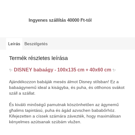
Ingyenes szállítás 40000 Ft-tól
Leírás
Beszélgetés
Termék részletes leírása
DISNEY babaágy - 100x135 cm + 40x60 cm
✨
✨
Ajándékozzon babáják mesés álmot Disney stílsban! Ez a
babaágynemű ideal a kiságyba, és puha, és otthonos svákot
száll a szállat.
És kiváló minőségű pamutnak köszönhetően az ágynemű
għalims tapintású, puha és ágád azvschen bababőrhöz.
Kifejezetten a císsek számára závezték, hogy maximálisan
kényelmes azútsanak szúbám vlužen.