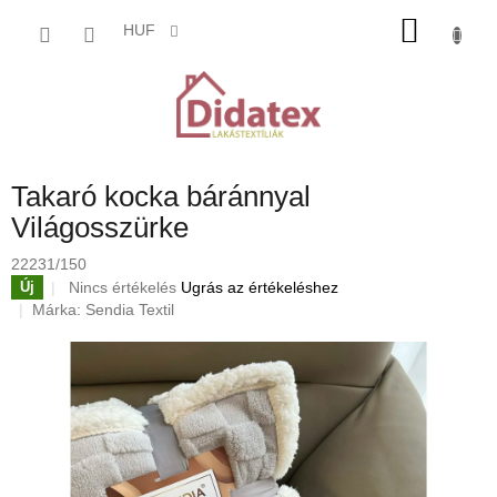
Ugrás
KOSÁ
a
HUF
fő
tartalomhoz
Takaró kocka báránnyal
Világosszürke
22231/150
A
Nincs értékelés
Ugrás az értékeléshez
Új
termék
Márka:
Sendia Textil
átlagos
értékelése
5-
ből
0,0
csillag.