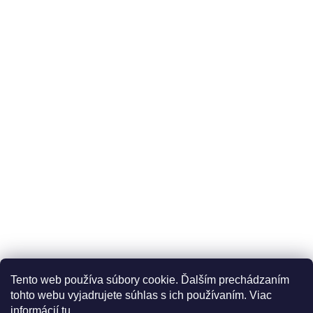
Üzleti feltételek (ÁSZF)
Reklamáció
Reklamációs űrlap
Tento web používa súbory cookie. Ďalším prechádzaním
Adatkezelési tájékoztató
Szállítási és fizetési lehetőségek
tohto webu vyjadrujete súhlas s ich používaním. Viac
informácií
tu
.