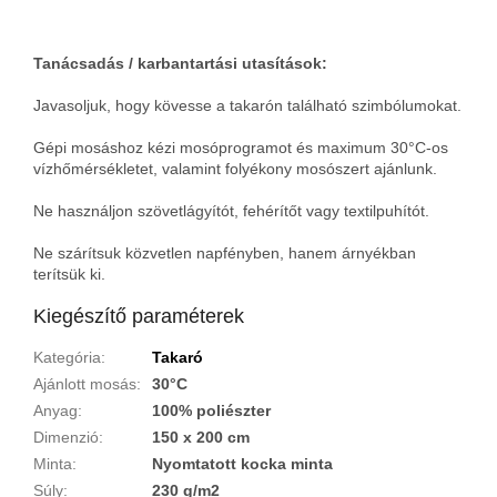
Tanácsadás / karbantartási utasítások:
Javasoljuk, hogy kövesse a takarón található szimbólumokat.
Gépi mosáshoz kézi mosóprogramot és maximum 30°C-os
vízhőmérsékletet, valamint folyékony mosószert ajánlunk.
Ne használjon szövetlágyítót, fehérítőt vagy textilpuhítót.
Ne szárítsuk közvetlen napfényben, hanem árnyékban
terítsük ki.
Kiegészítő paraméterek
Kategória
:
Takaró
Ajánlott mosás
:
30°C
Anyag
:
100% poliészter
Dimenzió
:
150 x 200 cm
Minta
:
Nyomtatott kocka minta
Súly
:
230 g/m2