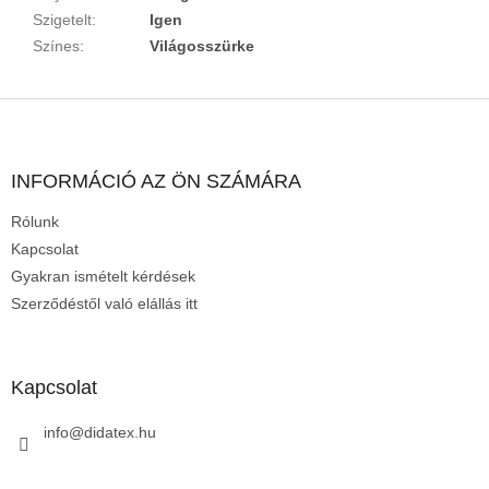
Szigetelt
:
Igen
Színes
:
Világosszürke
L
á
b
l
INFORMÁCIÓ AZ ÖN SZÁMÁRA
é
Rólunk
c
Kapcsolat
Gyakran ismételt kérdések
Szerződéstől való elállás itt
Kapcsolat
info
@
didatex.hu