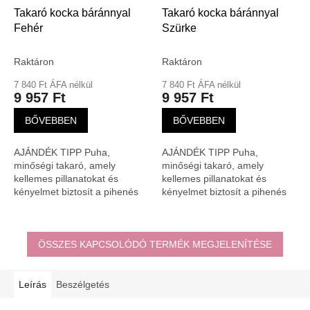
Takaró kocka báránnyal
Takaró kocka báránnyal
Fehér
Szürke
Raktáron
Raktáron
7 840 Ft ÁFA nélkül
7 840 Ft ÁFA nélkül
9 957 Ft
9 957 Ft
BŐVEBBEN
BŐVEBBEN
AJÁNDÉK TIPP Puha,
AJÁNDÉK TIPP Puha,
minőségi takaró, amely
minőségi takaró, amely
kellemes pillanatokat és
kellemes pillanatokat és
kényelmet biztosít a pihenés
kényelmet biztosít a pihenés
során.
során.
ÖSSZES KAPCSOLÓDÓ TERMÉK MEGJELENÍTÉSE
Leírás
Beszélgetés