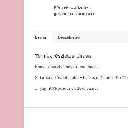
Pénzvisszafizetési
garancia és árucsere
Leírás
Beszélgetés
Termék részletes leírása
Konyhai kesztyű bevarrt mágnessel.
2 darabos készlet - jobb + bal kézre (méret: 16x27
anyag: 90% poliészter, 10% pamut
L
á
b