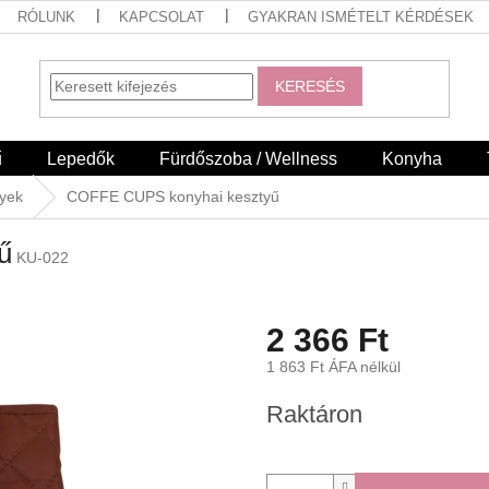
RÓLUNK
KAPCSOLAT
GYAKRAN ISMÉTELT KÉRDÉSEK
KERESÉS
ű
Lepedők
Fürdőszoba / Wellness
Konyha
nyek
COFFE CUPS konyhai kesztyű
ű
KU-022
2 366 Ft
1 863 Ft ÁFA nélkül
Egységár:
Raktáron